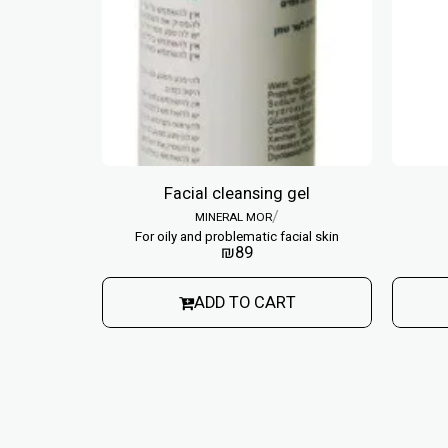
Facial cleansing gel
/
MINERAL MOR
For oily and problematic facial skin
₪
89
ADD TO CART