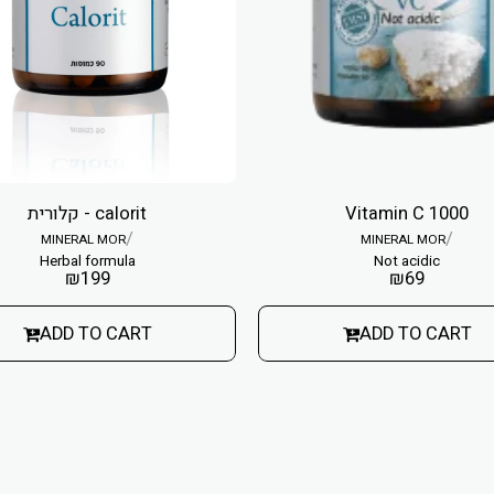
קלורית - calorit
Vitamin C 1000
/
/
MINERAL MOR
MINERAL MOR
Herbal formula
Not acidic
₪
199
₪
69
ADD TO CART
ADD TO CART