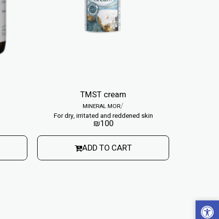
TMST cream
/
MINERAL MOR
For dry, irritated and reddened skin
₪
100
ADD TO CART