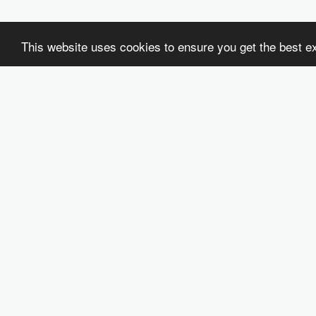
This website uses cookies to ensure you get the best e
The natural corner online
Copyright © 2026 All rights reserved
מדיניות משלוחים והחזרות