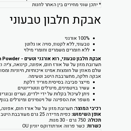
* יתכן שוני מחירים בין האתר לחנות
אבקת חלבון טבעוני
100% אורגני
טבעוני, ללא לקטוז, סויה או גלוטן
ללא חומרים משמרים וחומרי מילוי
אבקת חלבון טבעוני, רוא אורגני וטעים - Organic Protein Powder
תערובת מזון על של אורז חום, אפונה, קינואה, צ׳יה 
שלם מאוזן של חומצות אמינו איכותיות, חיוניות ומסו
אבקה חלקה, מתערבבת היטב וטעימה.
מייצר סביבה בסיסית מוריד דלקת
עשיר בויטמינים, מינרלים ונוטריינטים
ניתן לעיכול בקלות על ידי ילדים, נערים ובוגרים
משפר את הספיגה של ויטמינים ומינרלים בגוף
רכיבי המוצר:
תערובת מזון על של אורז חום, אפונה, 
אופן השימוש:
כפית מדידה 25 גרם מעורבבת היטב במים, חלב שקדים או בשייק היומי שלך.
תכולה
: 750 גרם - 30 מנות.
כשרות
: כשר פרווה אורתודוקס יוניון OU