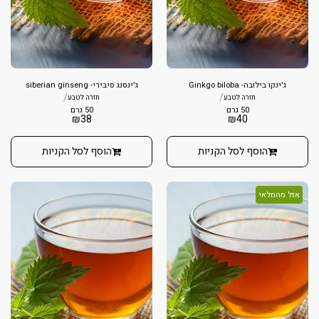
ג'ינקו בילובה- Ginkgo biloba
ג'ינסנג סיבירי- siberian ginseng
/
/
חזרה לטבע
חזרה לטבע
50 גרם
50 גרם
₪
38
₪
40
הוסף לסל הקניות
הוסף לסל הקניות
אזל מהמלאי