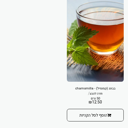
בבונג (קמומיל) - chamomilla
/
חזרה לטבע
50 גרם
₪
12.50
הוסף לסל הקניות