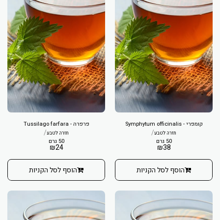
קומפרי - Symphytum officinalis
פרפרה - Tussilago farfara
/
/
חזרה לטבע
חזרה לטבע
50 גרם
50 גרם
₪
24
₪
38
הוסף לסל הקניות
הוסף לסל הקניות