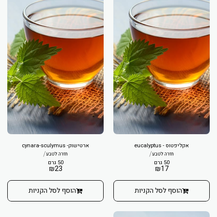
אקליפטוס - eucalyptus
ארטישוק- cynara-sculymus
/
/
חזרה לטבע
חזרה לטבע
50 גרם
50 גרם
₪
23
₪
17
הוסף לסל הקניות
הוסף לסל הקניות