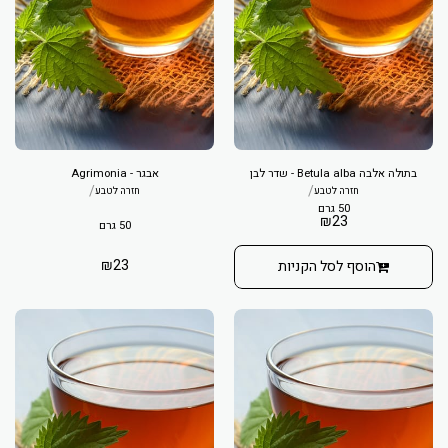
בתולה אלבה Betula alba - שדר לבן
אבגר - Agrimonia
/
/
חזרה לטבע
חזרה לטבע
50 גרם
₪
23
50 גרם
₪
23
הוסף לסל הקניות