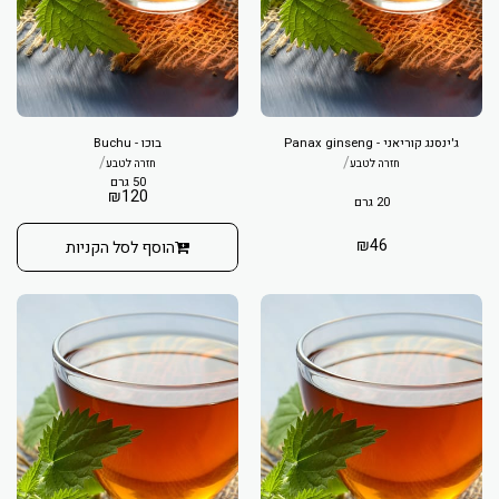
ג'ינסנג קוריאני - Panax ginseng
בוכו - Buchu
/
/
חזרה לטבע
חזרה לטבע
50 גרם
₪
120
20 גרם
₪
46
הוסף לסל הקניות