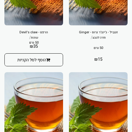
זנגביל - ג'ינג'ר גרוס - Ginger
הרפגו - Devil's claw
/
/
חזרה לטבע
שונות
50 גרם
₪
35
50 גרם
₪
15
הוסף לסל הקניות