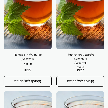
קלנדולה / ציפורני חתול -
פלנטגו / לחך - Plantago
/
Calendula
חזרה לטבע
/
חזרה לטבע
50 גרם
50 גרם
₪
25
₪
27
הוסף לסל הקניות
הוסף לסל הקניות