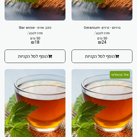
גרניום - גרניון- Geranium
כוכב אניס - Star anise
/
/
חזרה לטבע
חזרה לטבע
50 גרם
50 גרם
₪
18
₪
24
הוסף לסל הקניות
הוסף לסל הקניות
אזל מהמלאי