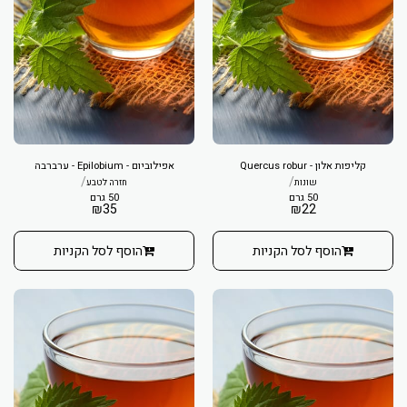
קליפות אלון - Quercus robur
אפילוביום - Epilobium - ערברבה
/
/
שונות
חזרה לטבע
50 גרם
50 גרם
₪
35
₪
22
הוסף לסל הקניות
הוסף לסל הקניות