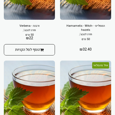
הממליס - Hamamelis - Witch-
ורבנה - Verbena
/
hazels
חזרה לטבע
/
50 גרם
חזרה לטבע
₪
22
50 גרם
₪
32.40
הוסף לסל הקניות
אזל מהמלאי