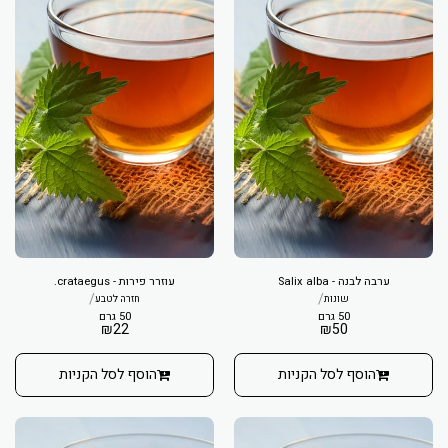
ערבה לבנה - Salix alba
עוזרר פירות - crataegus.
/
/
שונות
חזרה לטבע
50 גרם
50 גרם
₪
22
₪
50
הוסף לסל הקניות
הוסף לסל הקניות