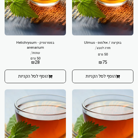
בוקיצה / אולמוס - Ulmus
בסמרטניק - Helichrysum
arenarium
/
חזרה לטבע
/
שונות
50 גרם
50 גרם
₪
28
₪
75
הוסף לסל הקניות
הוסף לסל הקניות