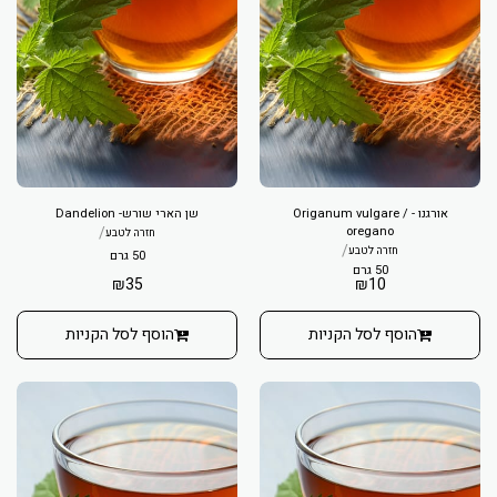
אורגנו - Origanum vulgare /
שן הארי שורש- Dandelion
/
oregano
חזרה לטבע
/
חזרה לטבע
50 גרם
50 גרם
₪
35
₪
10
הוסף לסל הקניות
הוסף לסל הקניות