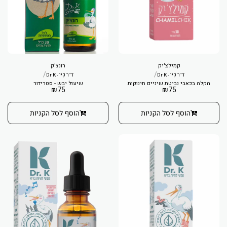
קמילצ'יק
רונצ'ק
/
/
ד''ר קיי - Dr K
ד''ר קיי - Dr K
הקלה בכאבי נביטת שיניים תינוקות
שיעול יבש - סטרידור
₪
75
₪
75
הוסף לסל הקניות
הוסף לסל הקניות