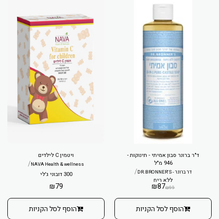
ד"ר ברונר סבון אמיתי - תינוקות -
ויטמין C לילדים
946 מ"ל
/
NAVA Health & wellness
/
דר ברונר - DR.BRONNER'S
300 דובוני ג'לי
ללא ריח
₪
79
₪
87
₪
99
הוסף לסל הקניות
הוסף לסל הקניות