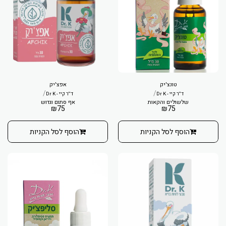
טונצ'יק
אפצ'יק
/
/
ד''ר קיי - Dr K
ד''ר קיי - Dr K
שלשולים והקאות
אף סתום וגדוש
₪
75
₪
75
הוסף לסל הקניות
הוסף לסל הקניות