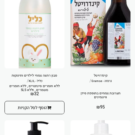
קינדרויטל
סבון רחצה צמחי לילדים ותינוקות
/
/
גרמזה - Gramse
כליל - KLIL
ללא חומרים סינתטיים , ללא חומרים
משמרים , וללא SLS
תערובת צמחים בתוספת סידן
32
₪
וויטמינים
₪
95
הוסף לסל הקניות