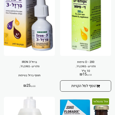
D - 200 טיפות
ברזל 3 IRON
/
/
פלוריש - FLORIS
פלוריש - FLORIS
10 מ"ל
₪
15
₪
18
תוסף ברזל בטיפות
₪
25
הוסף לסל הקניות
₪
38
אזל מהמלאי