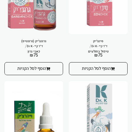
סינצ'יק
גרגנצ'יק (גרגנטיס)
/
/
ד''ר קיי - Dr K
ד''ר קיי - Dr K
טיפול בתולעים
כאבי גרון
₪
75
₪
75
הוסף לסל הקניות
הוסף לסל הקניות