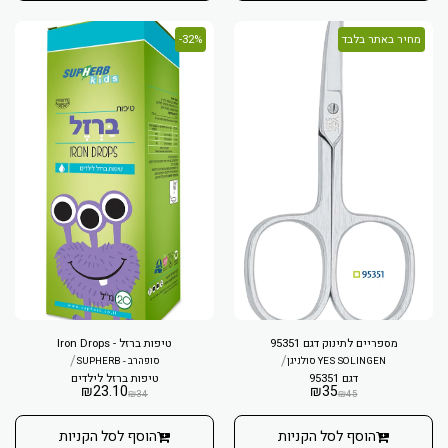
מחיר באתר בלבד
32%-
מספריים לתינוק דגם 95351
טיפות ברזל - Iron Drops
/
/
YES SOLINGEN סולניגן
סופהרב - SUPHERB
דגם 95351
טיפות ברזל לילדים
₪
23.10
₪
35
₪
34
₪
45
הוסף לסל הקניות
הוסף לסל הקניות