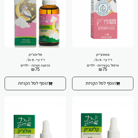
סטופצ'יק
סליפצ'יק
/
/
ד''ר קיי - Dr K
ד''ר קיי - Dr K
טיפול בעצירות - ילדים
הרגעה ושינה - ילדים
₪
75
₪
75
הוסף לסל הקניות
הוסף לסל הקניות