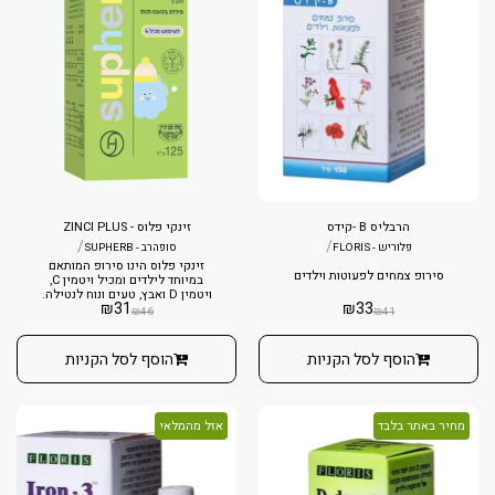
הרבליס B -קידס
זינקי פלוס - ZINCI PLUS
/
/
פלוריש - FLORIS
סופהרב - SUPHERB
זינקי פלוס הינו סירופ המותאם
סירופ צמחים לפעוטות וילדים
במיוחד לילדים ומכיל ויטמין C,
ויטמין D ואבץ, טעים ונוח לנטילה.
₪
31
₪
33
מספק השלמה של ויטמינים
₪
46
₪
41
ומינרלים החשובים לחיזוק ההגנה
הטבעית של הגוף, במיוחד בתקופת
החורף.
הוסף לסל הקניות
הוסף לסל הקניות
מחיר באתר בלבד
אזל מהמלאי