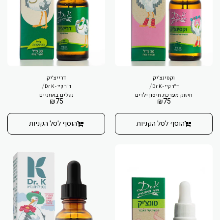
וקסינצ'יק
דרייצ'יק
/
/
ד''ר קיי - Dr K
ד''ר קיי - Dr K
חיזוק מערכת חיסון ילדים
נוזלים באוזניים
₪
75
₪
75
הוסף לסל הקניות
הוסף לסל הקניות