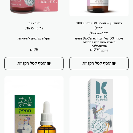
ביומולשן – ויטמין D3 נוזלי (1000
ליקצ'יק
יחב״ל)
/
ד''ר קיי - Dr K
/
ביוקר BioCare
ויטמין D3 של חברת BioCare מוגש
הקלה על גזים לתינוקות
בצורת אמולסיה לספיגה
אופטימלית.
₪
75
₪
279
₪
349
הוסף לסל הקניות
הוסף לסל הקניות