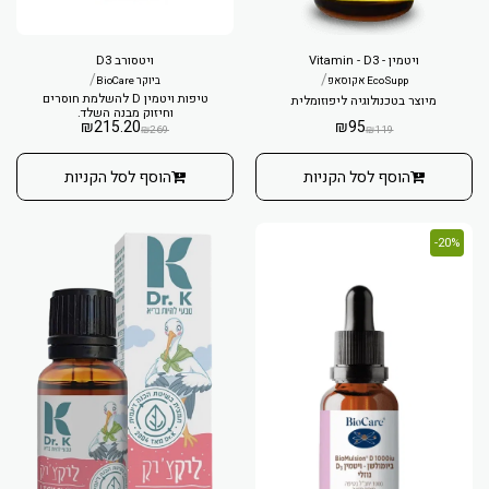
ויטמין - Vitamin - D3
ויטסורב D3
/
/
EcoSupp אקוסאפ
ביוקר BioCare
טיפות ויטמין D להשלמת חוסרים
מיוצר בטכנולוגיה ליפוזומלית
וחיזוק מבנה השלד.
₪
215.20
₪
95
₪
269
₪
119
הוסף לסל הקניות
הוסף לסל הקניות
20%-