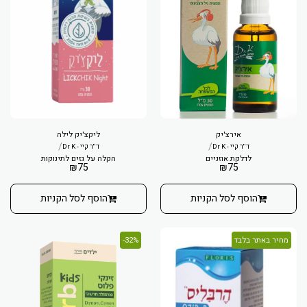
אירצ'יק
ליקצ'יק לילה
/
/
ד''ר קיי - Dr K
ד''ר קיי - Dr K
לדלקת אוזניים
הקלה על גזים לתינוקות
₪
75
₪
75
הוסף לסל הקניות
הוסף לסל הקניות
מחיר באתר בלבד
32%-