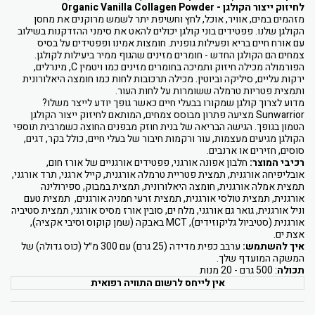
לחיזוק ייצור הקולגן - Organic Vanilla Collagen Powder
מזהמים במים, אוויר, אוכל, לחץ וחשיפת יתר לשמש מרוקנים את מחסן
הקולגן שלנו. פפטידים בוני קולגן יכולים להאט את סימני ההזדקנות בשילוב
עם אורח חיים בריא ופעילות גופנית. חומצות אמינו ופפטידים על בסיס
צמחים הם הקולגן החדש - חומרים מזינים שהגוף ממיר ביעילות לקולגן.
הפורמולה מכילה חיזוק ותמיכה בחומרים מזינים כמו ויטמין C, מינרלים,
ירקות עליים, סיליקה וביוטין. מכילה תרכובות לחות כמו חומצה היאלורונית
ותמצית פטריות טרמלה ששומרות על לחות העור.
מדוע לצרוך קולגן שמקורו בבעלי חיים כאשר גופך יודע לייצר משלו?
Sunwarrior מציעה פתרון מבוסס צמחים, המותאם לחיזוק ייצור הקולגן
הטמון בגופך. הגישה הבריאה של בנית חוזק מבפנים החוצה כשמרבית תוספי
הקולגן מגיעים מעצמות, עור ורקמות חיבור של בעלי חיים, כולל בקר, דגים,
סוסים, חזירים או ארנבים.
רכיבי המוצר:
חלבון אפונה אורגני, פפטידים אורגניים של אורז חום,
אובליפיחה אורגנית, תמצית פטריית טרמלה אורגנית, קייל ארגני, תרד אורגני,
תמצית אמלה אורגנית, חומצה היאלורונית, תמצית במבוק, ספירולינה
אורגנית, תמצית טולסי אורגנית, תמצית זרעי חמניה אורגנים, תמצית טעם
וניל אורגנית, גואר גם אורגני, מלח ים, סובין אורז מסיס אורגני, תמצית סטיביה
אורגנית (סטיביול גליקוזידים), MCT באבקה (שמן קוקוס וסיבי אקציה),
אצת ים.
איך להשתמש:
ערבב כפית מדידה (25 גרם) עם 300 מ״ל (כוס גדולה) של
המשקה המועדף שלך.
תכולה
:
500 גרם - 20 מנות
אין לייחס לרשום התוויה רפואית