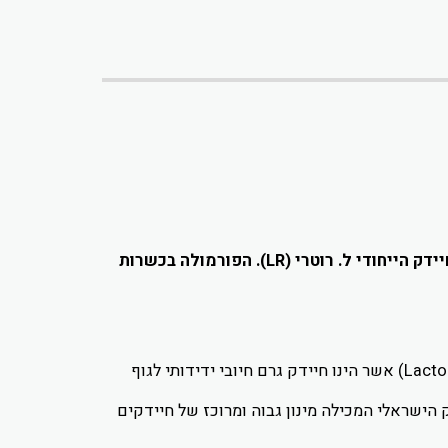
פורמולה מתקדמת וייחודית המכילה מינון מוגבר של למעלה מ-55 מיליארד חיידקים פרוביוטיים פעילים כולל החיידק הייחודי ל. רוטרי (LR). הפורמולה בכשרות
פורמולה עוצמתית המשלבת מגוון של 10 זנים שונים של חיידקים, כולל מינון גבוה של החיידק ל. רוטרי (Lactobacillus Reuteri) אשר הינו חיידק גרם חיובי ידידותי לגוף
ית בשוק הישראלי המכילה מינון גבוה ומרוכז של חיידקים