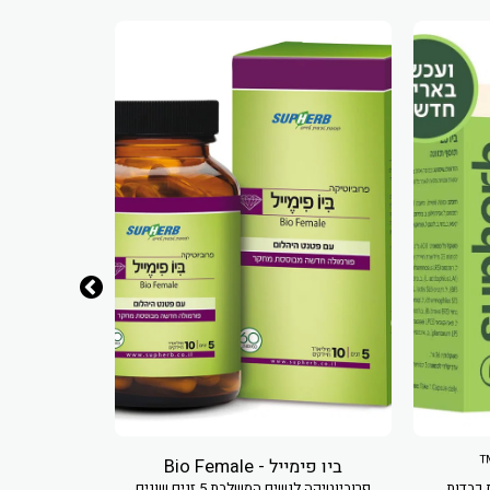
ביו פימייל - Bio Female
פרוביוטיקה 5
 כבדות
פרוביוטיקה לנשים המשלבת 5 זנים שונים