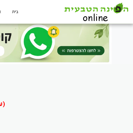
בית
א
(ע