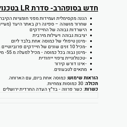
חדש בסופהרב- סדרת
LR
בטכנולו
הגנה מקסימלית ועמידות מפני חומציות הקיבה
שחרור מושהה – ספיגה רק באתר היעד (מעיים
הישרדות גבוהה של החיידקים
יציבות גבוהה ויעילות מירבית
-מינון טיפולי של כמוסה אחת בלבד ליום
-מכיל 10 זנים שונים של חיידקים פרוביוטיים מהנחקרים ביותר בתחום הפרוביוטיקה, כולל החיידק הפוטנטי ל. רוטרי
-מינון גבוה בכל כמוסה - מכיל למעלה מ 55- מיליארד חיידקים פעילים!
-טכנולוגיית ציפוי ייחודית
-אינו דורש קירור
מתאים לטבעונים.
הוראות שימוש:
כמוסה אחת ביום, עם הארוחה.
תכולה
: 30 כמוסות צמחיות.
כשרות
: כשר פרווה - בד"ץ העדה החרדית ירושלים