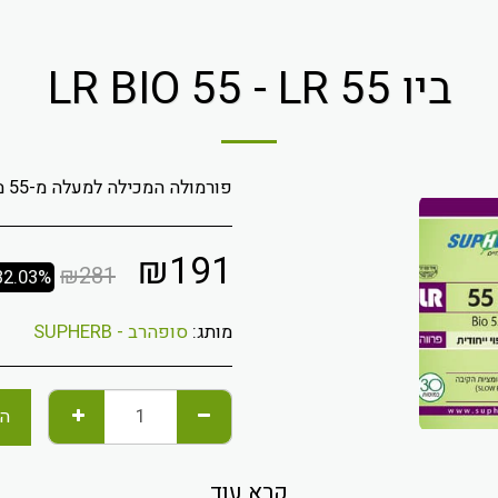
ביו 55 LR BIO 55 - LR
פורמולה המכילה למעלה מ-55 מיליארד חיידקים פרוביוטיים
₪
191
₪
281
32.03%
מותג:
סופהרב - SUPHERB
הו
קרא עוד