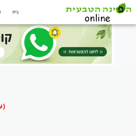
בית
א
(ע