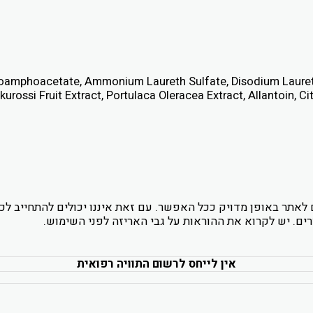
oamphoacetate, Ammonium Laureth Sulfate, Disodium Laureth 
ossi Fruit Extract, Portulaca Oleracea Extract, Allantoin, C
לאתר באופן מדויק ככל האפשר. עם זאת איננו יכולים להתחייב ל
ים. יש לקרוא את ההוראות על גבי האריזה לפני השימוש.
אין לייחס לרשום התוויה רפואית