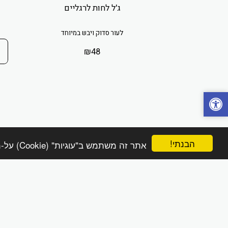
ג'ל לחות לרגליים
לעור סדוק ויבש במיוחד
₪
48
הבנתי!
אתר זה משתמש ב"עוגיות" (Cookie) על-מנת להבטיח שתהנה מהחוויה הטובה ביותר באתר שלך.
הפינה הטבעית online
זכויות יוצרים © 2026 כל הזכויות שמורות
מדיניות משלוחים והחזרות