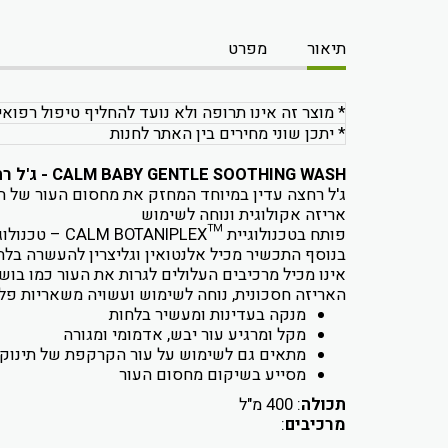
תיאור
מפרט
* מוצר זה אינו תרופה ולא נועד להחליף טיפול רפואי
* יתכן שוני מחירים בין האתר לחנות
CALM BABY GENTLE SOOTHING WASH - ג'ל רחצה טיפולי מותאם לתינוקות וילדים
ג'ל רחצה עדין במיוחד המחזק את מחסום העור של 
אריזה אקולוגית ונוחה לשימוש
פותח בטכנולוגיית ™CALM BOTANIPLEX – טכנולוגיה המשלבת צמחי מרפא ומחזקת את פעילותם בהרגעת אדמומיות וגירויים בעור יבש.
בנוסף התכשיר מכיל אלנטואין וגליצרין להעשרה בלח
אינו מכיל מרכיבים העלולים לגרות את העור כמו בושם 
האריזה חסכונית, נוחה לשימוש ועשויה משאריות פלסטיק מ
מנקה בעדינות ומעשיר בלחות
מקל ומרגיע עור יבש, אדמומי ומגורה
מתאים גם לשימוש על עור הקרקפת של תינוקו
מסייע בשיקום מחסום העור
תכולה
: 400 מ"ל
מרכיבים
: