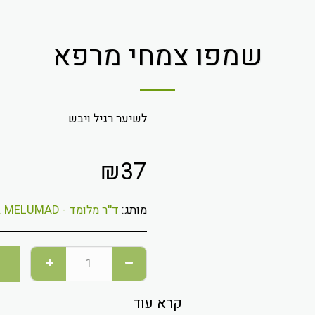
שמפו צמחי מרפא
לשיער רגיל ויבש
₪
37
מותג:
ד''ר מלומד - DR. MELUMAD
קרא עוד