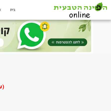
בית
א
(ע