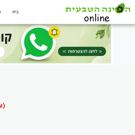
בית
א
(ע