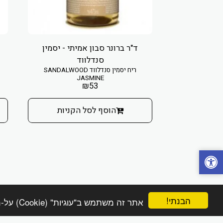
ד"ר ברונר סבון אמיתי - יסמין
סנדלווד
ריח יסמין סנדלווד SANDALWOOD
JASMINE
₪
53
הוסף לסל הקניות
הבנתי!
אתר זה משתמש ב"עוגיות" (Cookie) על-מנת להבטיח שתהנה מהחוויה הטובה ביותר באתר שלך.