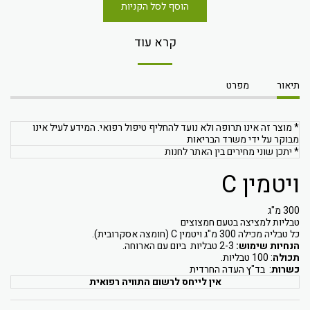
הוסף לסל הקניות
קרא עוד
תיאור
מפרט
* מוצר זה אינו תרופה ולא נועד להחליף טיפול רפואי. המידע לעיל אינו
מבוקר על ידי משרד הבריאות
* יתכן שוני מחירים בין האתר לחנות
ויטמין C
300 מ"ג
טבליות למציצה בטעם חמצוצים
כל טבליה מכילה 300 מ"ג ויטמין C (חומצה אסקרובית).
הנחיות שימוש:
2-3 טבליות ביום עם הארוחה.
תכולה
: 100 טבליות.
כשרות
: בד"ץ העדה החרדית
אין לייחס לרשום התוויה רפואית