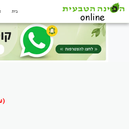
בית
א
(ע