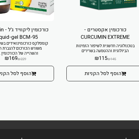
כורכומין אקסטרים -
כורכומ
iquid-gel BCM-95®
CURCUMIN EXTREME
קומפלקס כורכומינואידים בשי
בטכנולוגיה חדשנית לשיפור הזמינות
משורש הכורכום להגברת ה
הביולוגית וההטמעה בשרירים
והשהייה של הכורכומין 
₪
169
₪
115
₪
229
₪
145
הוסף לסל הקניות
הוסף לסל הקני
בית
אודות