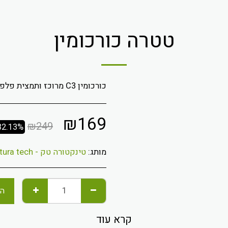
טטרה כורכומין
כורכומין C3 מרוכז ותמצית פלפל שחור
₪
169
₪
249
32.13%
מותג:
טינקטורה טק - tinctura tech
הו
קרא עוד