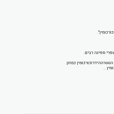
רכומין".
פרי ספיגה רבים.
הטטרההידרוכורכומין כמזון.
ין ..