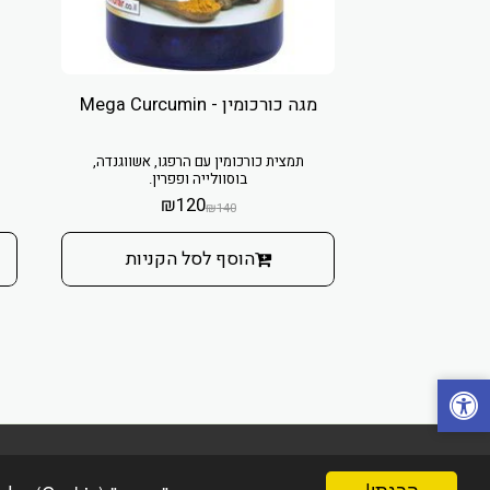
מגה כורכומין - Mega Curcumin
תמצית כורכומין עם הרפגו, אשווגנדה,
בוסוולייה ופפרין.
₪
120
₪
140
הוסף לסל הקניות
הפינה הטבעית online
הבנתי!