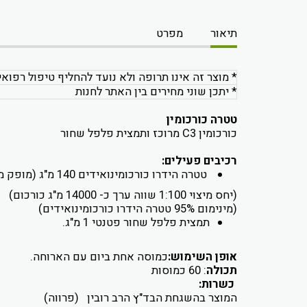
תיאור
מפרט
* מוצר זה אינו תרופה ולא נועד להחליף טיפול רפואי
* יתכן שוני מחירים בין האתר לחנות
טטרה כורכומין
כורכומין C3 מרוכז ותמצית פלפל שחור
רכיבים פעילים:
טטרה הידרו כורכומינואידים 140 מ"ג (מופק מצמח curcuma longa ext)
(יחס מיצוי 1:100 שווה ערך כ- 14000 מ"ג כורכום)
(מינימום 95% טטרה הידרו כורכומינואידים)
תמצית פלפל שחור פטנטי 1 מ"ג.
אופן השימוש:
כמוסה אחת ביום עם הארוחה.
תכולה
: 60 כמוסות
כשרות:
המוצר בהשגחת הבד"ץ הרב רובין (פרווה)