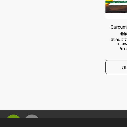
ין ליקוויד ג'ל - Curcumin
l
לוב שמנים
ספיגה
בדם!
ות
מדיניות משלוחים והחזרות
חברות/יצרנים
חנות
עוד