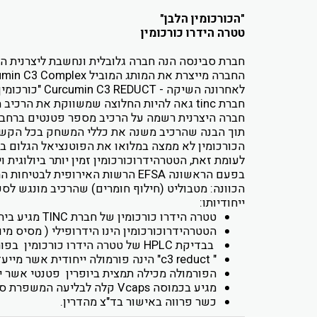
"הכורכומין הלבן"
טטרה הידרו כורכומין
חברת סבינסה הנה חברה גלובלית ונחשבת ליצרנית הגד
החברה מייצרת את המותג המוביל
umin C3 Complex
לאחרונה השיקה -
Curcumin C3 REDUCT
"כורכומין
חברת
tinc
גאה להיות החלוצה שמשווקת את הרכיב הח
חברה היצרנית רשמה על הרכיב מספר פטנטים ברחב
תוך הבנה שהרכיב משנה את כללי המשחק בכל הקשור 
הכורכומין לא ממצה במלואו את הפוטנציאל הגלום בו
לעומת זאת, הטטרהידרוכורכומין זמין יותר ביולוגית 
בפעם הראשונה
EFSA
הרשות האירופית לבטיחות המז
הכוונה: מטבוליט (חילוף חומרים) שהרכיב מונגש לספי
ייחודיותו:
טטרה הידרו כורכומין של חברת
TINC
מגיע ביחס מ
הטטרהידרוכורכומין הינו הידרופילי ( מסיס מים
בבדיקת
HPLC
של טטרה הידרו כורכומין בפורמולה נמצאו מעל %
"
c3 reduct
" הינה פורמולה ייחודית אשר מייע
הפורמולה מכילה תמצית ביופרין פטנטי אשר 
מגיע בכמוסה
Vcaps
קלה לבליעה המשפרת ספיג
כשר פרווה באישור בד"צ מהדרין.