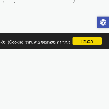
הבנתי!
אתר זה משתמש ב"עוגיות" (Cookie) על-מנת להבטיח שתהנה מהחוויה הטובה ביותר באתר שלך.
הפינה הטבעית online
זכויות יוצרים © 2026 כל הזכויות שמורות
מדיניות משלוחים והחזרות