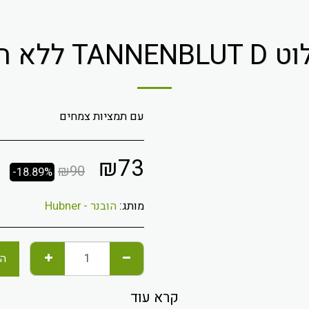
תוספת סוכר
עם תמציות צמחים
₪
73
₪
90
-18.89%
מותג:
הובנר - Hubner
הו
קרא עוד