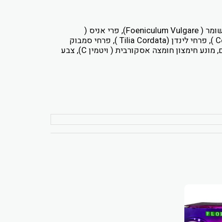
תמצית צמחים 58% [ מחטי אורן ( Pinus Sylvestris), עלי מרווה ( Salvia Officinalis), עלי נענע ( Mentha Piperita), פרי שומר ( Foeniculum Vulgare), פרי אניס (
Pimpinella Anisum), תימין (Thymus Vulgaris), שורש בכור האביב ( Primula Veris), אזוב איסלנדי ( Cetraria Islandica ), פרחי לינדן (Tilia Cordata ), פרחי סמבוק
(Sambucus Nigra ), לחך אזמלני ( Plantago Lanceolata ), פרחי בוצין ( Verbascum Thapsus)], ממתיק סורביטול, מים, מונע חימצון חומצה אסקורבית ( ויטמין C), צבע