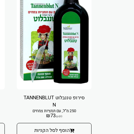
סירופ טננבלוט TANNENBLUT
N
250 מ"ל, עם תמציות צמחים
₪
73
₪
89
הוסף לסל הקניות