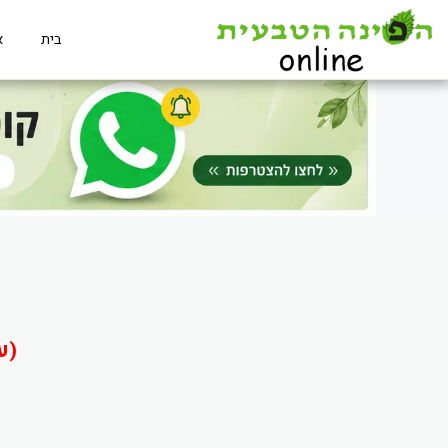
בית
א
(ע