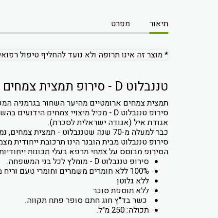
תיאור
מפרט
* מוצר זה אינו תרופה ולא נועד להחליף טיפול רפואי
טננבלוט D - סירופ תמצית צמחים ללא תוספת סוכר
תמצית צמחים ארומטיים מהיער השחור בגרמניה המעו
סירופ טננבלוט D - מכיל מיצויי צמחים
אגודת איל (אגודה ישראלית לסכרת).
כבר למעלה מ-70 שנה שטננבלוט - תמצית צמחים, נמצא בשימוש וזוכה למוניטין ולהצלחה בקרב רופאים ומטופלים כאחד.
סירופ טננבלוט מבית הובנר הינו תרכובת ייחודית מ
הסירופ מבוסס על צמחי מרפא בעלי תכונות ייחודיות 
סירופ טננבלוט D - מומלץ לכל בני המשפחה.
100% ללא חומרים משמרים וחומרי טעם וריח מלאכותיים.
ללא גלוטן
ללא תוספת סוכר
כשר בד"ץ חוג חתם סופר פתח תקווה.
תכולה: 250 מ"ל.