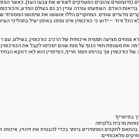
ים (פיגמנטים צהובים המעניקים לשורש את צבעו העז), כאשר המפו
 בריאות האדם. השפעתו עוררה עניין רב גם בעולם המדע, והכורכומי
ל למעלה מ-4,000 פרסומים ומחקרים מדעיים שונים. המחקרים הללו אוששו את שימושו
א הכל ורוד – ידוע כי כורכומין אינו נספג באופן יעיל בתהליכי העיכ
רא צמחים מציעה תמצית איכותית של הרכיב כורכומין, בשילוב עם רכ
מה את מעטפת תאי הגוף על מנת שהם יסכימו לקבל את הכורכומין ל
ל כורכומין אך בהיותו חומר חריף, הפיפרין הוא לאו דווקא הבחיר
 בפיפרין!
נוחות מרבית בלקיחה
התאם לתקנים המחמירים ביותר בכדי להבטיח את זיהויו, איכותו וני
תיקים מלאכותיים