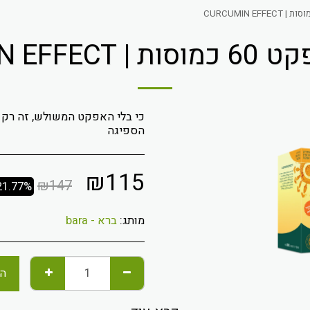
CURCUMIN EF
כי בלי האפקט המשולש, זה רק ע
הספיגה
₪
115
₪
147
21.77%
מותג:
ברא - bara
הו