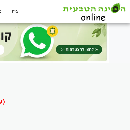
בית
א
(ע