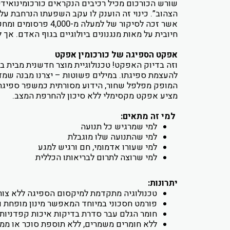
שורש הכורכום מכיל רכיבים הנקראים כורכומינואיד
הצהוב”. כינוי זה הוענק לו עקב השפעתו הנרחבת על
אשר זכה לסיקור ש
חיובית על מאות מנגנונים ביולוגיים בגוף האדם. אך ל
אפקט הספיגה של כורכומין אפקט
וזה בדיוק האפקט! טכנולוגיית מוצר חדשנית מבית ב
להעצמת ספיגתו. במילים פשוטות – יצרנו מבנה שמד
המופק מפלפל שחור, הידוע מסורתית כמשפר ספיגה ש
מציע אפקט מקסימלי ללא סיכון להחרפת המצב.
למי זה מתאים:
למי שמרגיש כל תנועה
למי שהתנועה שלו מוגבלת
למי שעורו אדמומי, חם ורגיש למגע
למי שרוצה לתרום לבריאותו הכללית
יתרונות:
טכנולוגיה מתקדמת למיקסום הספיגה ללא צורך
פורמט חסכוני במיוחד המאפשר מינון מופחת ו
חומר הגלם עבר סדרת בדיקות איכות קפדניות ב
ללא חומרים משמרים, ללא תוספת סוכר או ממ