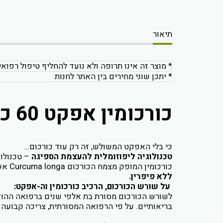
תיאור
* מוצר זה אינו תרופה ולא נועד להחליף טיפול רפואי
* יתכן שוני מחירים בין האתר לחנות
כורכומין אפקט 60 כמוסות | CURCUMIN EFFECT
כי בלי האפקט המשולש, זה רק עוד כורכום…
טכנולוגיה ליפוזומלית להעצמת הספיגה
– טכנולו
כורכומין המופק מצמח הכורכום Curcuma longa אשר סגולותיו הרבות ידועות זה אלפי שנים ברפואות המסורתיות השונות.
ללא פיפרין.
על שורש הכורכום, הרכיב כורכומין וה-אפקט:
לשורש הכורכום מסורת בת אלפי שנים ברפואה ההוד
בריאותיים. על פי הרפואה המסורתית, צריכה קבועה