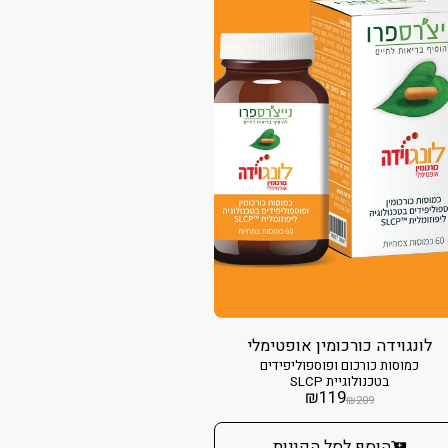
לונגוידה כורכומין אופטימלי
כמוסות כורכום ופוספוליפידים
בטכנולוגיית SLCP
₪
119
₪
209
הוסף לסל הקניות