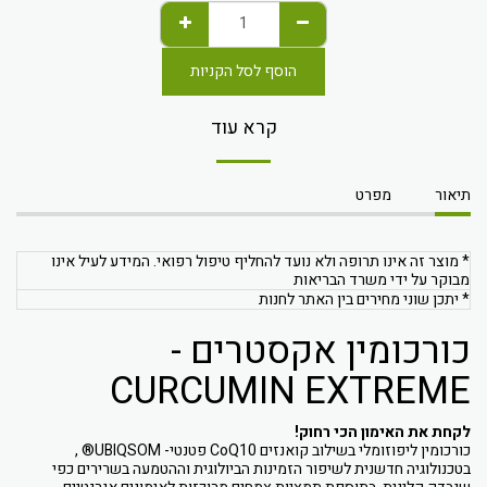
הוסף לסל הקניות
קרא עוד
תיאור
מפרט
* מוצר זה אינו תרופה ולא נועד להחליף טיפול רפואי. המידע לעיל אינו
מבוקר על ידי משרד הבריאות
* יתכן שוני מחירים בין האתר לחנות
כורכומין אקסטרים -
CURCUMIN EXTREME
לקחת את האימון הכי רחוק!
כורכומין ליפוזומלי בשילוב קואנזים CoQ10 פטנטי- UBIQSOM® ,
בטכנולוגיה חדשנית לשיפור הזמינות הביולוגית וההטמעה בשרירים כפי