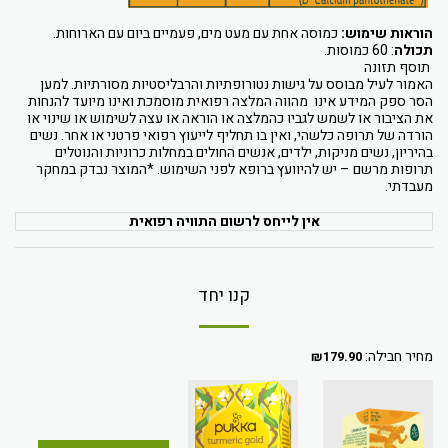
הוראות שימוש:
כמוסה אחת עם מעט מים, פעמיים ביום עם הארוחות.
תכולה
: 60 כמוסות.
תוסף תזונה
האמור לעיל מבוסס על גישות נטורופתיות והרבליסטיות מסורתיות. למען
הסר ספק המידע אינו מהווה המלצה רפואית מוסמכת ואינו מיועד להנחות
את הציבור או לשמש לגביו כהמלצה או הוראה או עצה לשימוש או שינוי או
הורדה של תרופה כלשהי, ואין בו תחליף לייעוץ רפואי פרטני או אחר. נשים
בהיריון, נשים מניקות, ילדים, אנשים החולים במחלות כרוניות והנוטלים
תרופות מרשם – יש להיוועץ ברופא לפני השימוש. *המוצר נבדק במחקר
מעבדתי.
אין לייחס לרשום התוויה רפואית
קנו יחד
מחיר חבילה:
₪
179.90