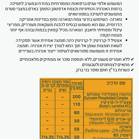
המשמש אלפי שנים ברפואות המסורתיות במזרח ובמערב לתמיכה
ברמות האנרגיה והחיוניות וכצמח אדפטוגן התומך באדם במצבי סטרס
מתמשכים לתמיכה בספורטאים
גוארנה- השימוש בזרעי צמח הגוארנה נפוץ במדינות אמריקה
הדרומית, שם הוא משמש כבסיס להכנת משקאות מעוררים, ממריצי
עיכול ומפחיתי תיאבון. הגוארנה מכיל קפאין בכמות גבוהה אף יותר
מצמח הקפה
אצטיל ל-קרניטין: ל-קרניטין הינה חומצה אמינית אשר תפקידה
לשאת חומצות שומן אל תוך התא לצורך יצירת אנרגיה. חומצה
אמינית זו משמשת ספורטאים לשיפור ייצור אנרגיה בשרירים
✔ ללא חומרים משמרים, ללא תוספת סוכר או ממתיקים מלאכותיים.
✔ מתאים לצמחונים ולטבעונים.
✔ כשרות בד”ץ חתם סופר בני ברק.