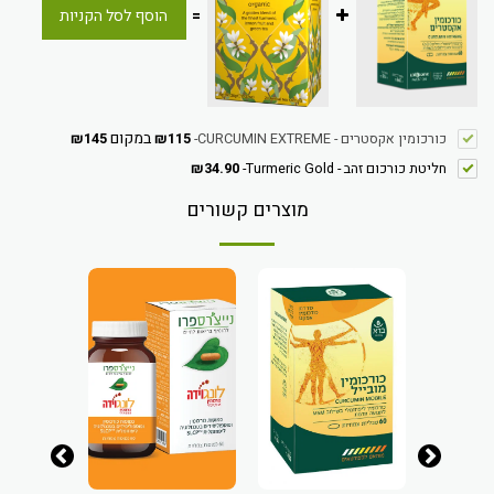
=
הוסף לסל הקניות
במקום
כורכומין אקסטרים - CURCUMIN EXTREME
-
115
₪
145
₪
חליטת כורכום זהב - Turmeric Gold
-
34.90
₪
מוצרים קשורים