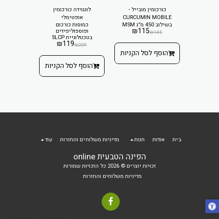
1
כורכומין מובייל -
לונגוידה כורכומין
CURCUMIN MOBILE
אופטימלי
min
₪
1
בשילוב 450 מ”ג MSM
כמוסות כורכום
תמצית כו
₪
115
ופוספוליפידים
הרפגו, 
₪
145
בטכנולוגיית SLCP
בוסוולי
₪
119
 הקניות
₪
140
₪
209
הוסף לסל הקניות
הוסף לסל הקניות
הוסף ל
בית
אודות
חנות
מדיניות משלוחים והחזרות
עוד
הפינה הטבעית online
זכויות יוצרים © 2026 כל הזכויות שמורות
מדיניות משלוחים והחזרות