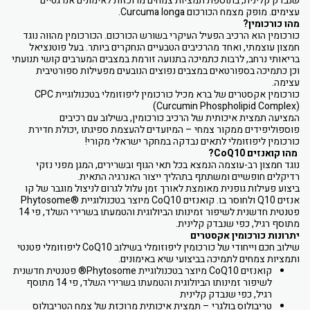
שנבדק קלינית, בתוספת תמציות צמחים מרוכזות לאימונים אנרגטיים
עצימים. מופק מצמח הכורכום Curcuma longa.
מהו כורכומין?
כורכומין הוא הרכיב הפעיל העיקרי בשורש הכורכום. הכורכומין מהווה נוגד
חמצון עוצמתי, ואחד מהרכיבים הטבעיים הנחקרים ביותר. בעל פוטנציאל
בריאותי נרחב, לרבות כתמיכה בתנועה זורמת במצבים המערבים קושי תנועתי
וכן כתמיכה בספורטאים במצבים נפוצים הנובעים מפעילות ספורטיבית
עצימה.
כורכומין אקסטרים של ברא מכיל כורכומין ליפוזומלי בטכנולוגיית CPC
(Curcumin Phospholipid Complex)
המציעה תמצית איכותית של הרכיב כורכומין, בשילוב עם רכיבים
פוספוליפידים ממקור צמחי – המיועדים להעצמת ספיגתו ,יכולת חדירת
כורכומין ליפוזומלי לתאים נבדקה במחקר ישראלי מקורי!
מהו קואנזים CoQ10?
נוגד חמצון רב-עוצמה הנמצא בכל תאי הגוף ובשרירים, המגן מפני נזקי
רדיקלים חופשיים ומשתתף בתהליך ייצור האנרגיה התאית.
ביצוע פעילות גופנית מאומצת לאורך זמן עלול לגרום לניצול מוגבר של קו
אנזים Q10 ולחוסר בו. קואנזים CoQ10 מיוצר בטכנולוגיית ®Phytosome
פטנטית חדשנית לשיפור זמינותו הביולוגית והטמעתו בשרירי השלד, פי 14
מתוסף רגיל, כפי שנבדק קלינית.
יתרונות כורכומין אקסטרים
שילוב חכם וייחודי של כורכומין ליפוזומלי בשילוב CoQ10 ליפוזומלי פטנטי
ותמציות צמחים לתמיכה בביצועי שיא באימונים.
קואנזים CoQ10 מיוצר בטכנולוגיית Phytosome® פטנטית חדשנית
לשיפור זמינותו הביולוגית והטמעתו בשרירי השלד, פי 14 מתוסף
רגיל, כפי שנבדק קלינית
טריבולוס בולגרי – תמצית איכותית מרוכזת של צמח הטריבולוס