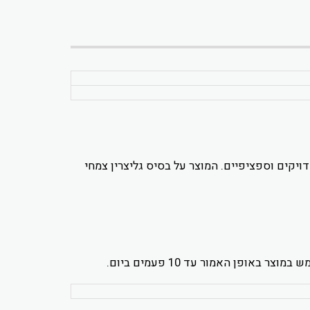
דויקים וספציפיים. המוצר על בסיס גליצרין צמחי
טיפה אחת על אצבע נקייה ולמרוח על הלשון. במידת הצורך ניתן ליטול באופן זה עד 3 טיפות, אחת בכל פעם. ניתן להשתמש במוצר באופן האמור עד 10 פעמים ביום.