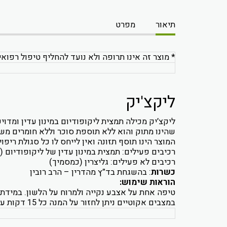
תיאור
מפרט
* מוצר זה אינו תרופה ולא נועד להחליף טיפול רפואי
ליקצ'יק
ליקצ’יק מכילה תמצית ליקופודיום במינון עדין ומדוי
שהינו מתוק והוא ללא תוספת סוכר וללא חומרים מש
המוצר הינו תוסף תזונה ואין לייחס לו כל סגולת ריפו
רכיבים פעילים: תמצית במינון עדין של ליקופודיום (Lycopodium clavatum)
רכיבים לא פעילים: גליצרין (כמסמיך)
כשרות
: בהשגחת בד”ץ מהדרין – הרב רובין
הוראות שימוש:
במצבים אקוטיים ניתן לחזור על המנה כל 15 דקות עד הטבה.