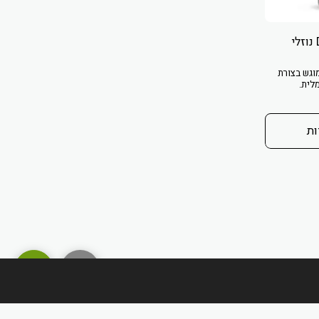
ביומולשן – ויטמין D3 נוזלי
ין D3 של חברת BioCare מוגש בצורת
לית.
ות