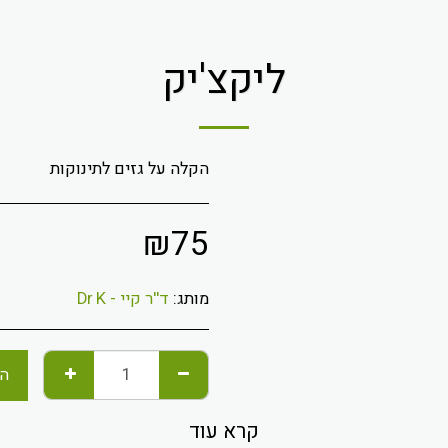
ליקצ'יק
הקלה על גזים לתינוקות
₪
75
מותג:
ד''ר קיי - Dr K
הו
קרא עוד