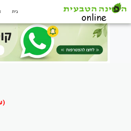
בית
א
(ע