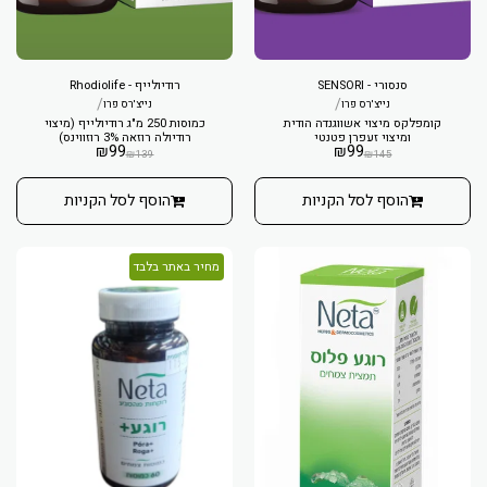
סנסורי - SENSORI
רודיולייף - Rhodiolife
/
/
נייצ'רס פרו
נייצ'רס פרו
קומפלקס מיצוי אשווגנדה הודית
כמוסות 250 מ"ג רודיולייף (מיצוי
ומיצוי זעפרן פטנטי
רודיולה רוזאה 3% רוזווינס)
₪
99
₪
99
₪
139
₪
145
הוסף לסל הקניות
הוסף לסל הקניות
מחיר באתר בלבד