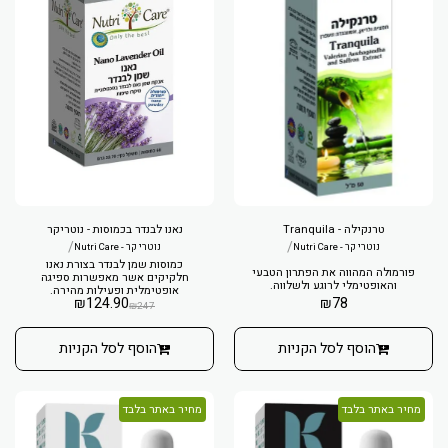
טרנקילה - Tranquila
נאנו לבנדר בכמוסות - נוטריקר
/
/
נוטרי קר - Nutri Care
נוטרי קר - Nutri Care
כמוסות שמן לבנדר בצורת נאנו
פורמולה המהווה את הפתרון הטבעי
חלקיקים אשר מאפשרות ספיגה
והאופטימלי לרוגע ולשלווה.
אופטימלית ופעילות מהירה.
₪
124.90
₪
78
₪
247
הוסף לסל הקניות
הוסף לסל הקניות
מחיר באתר בלבד
מחיר באתר בלבד