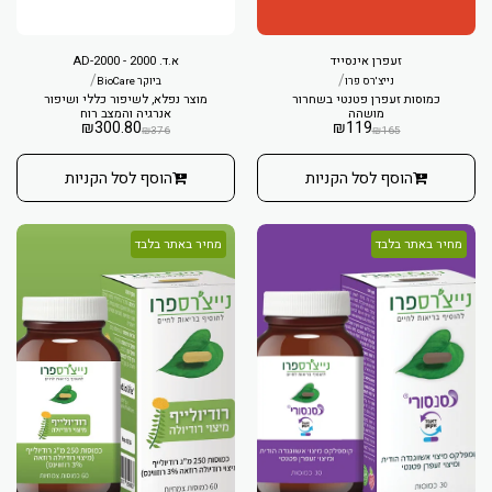
זעפרן אינסייד
א.ד. 2000 - AD-2000
/
/
נייצ'רס פרו
ביוקר BioCare
כמוסות זעפרן פטנטי בשחרור
מוצר נפלא, לשיפור כללי ושיפור
מושהה
אנרגיה והמצב רוח
₪
300.80
₪
119
₪
376
₪
165
הוסף לסל הקניות
הוסף לסל הקניות
מחיר באתר בלבד
מחיר באתר בלבד