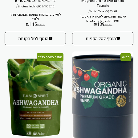
מגנזיום טאורט - Magnesium
בי - באלאנס - B - BALANCE
/
Taurate
טינקטורה טק - tinctura tech
/
נוטרי קר - Nutri Care
לסייע בתקופות עמוסות ובמצבי מתח
קישור המגנזיום לטאורין מאפשר
ולחץ
הגעה למערכת העצבים
₪
115
₪
139
₪
159
₪
160
הוסף לסל הקניות
הוסף לסל הקניות
מבצע
מחיר באתר בלבד