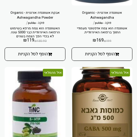
אשווגנדה אורגנית - Organic
אבקת אשווגנדה אורגנית - Organic
Ashwagandha Powder
Ashwagandha
/
/
פוקה - pukka
פוקה - pukka
האשווגנדה הוא צמח מרפא בשימוש
אשווגנדה הוא צמח אדפטוגני מעמודי
הרפואה האיורוודית כבר 5000 שנה.
התווך ברפואה האיורוודית.
לא בכדי הפך הצמח בשנים
₪
119
₪
169
האחרונות למועדף ונפוץ בשימוש
₪
130.90
₪
199
במערב. הצמח ידוע כאדפטוגן
ממעלה ראשונה, כזה שעוזר לך
לנהל את הסטרט שלך וביכולתו
הוסף לסל הקניות
הוסף לסל הקניות
להגביר את הכוח ולקדם בריאות
באופן קבוע.
אזל מהמלאי
אזל מהמלאי