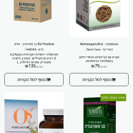
אשווגנדה - Ashwagandha
Be Positive בי פוזיטיב - הדס
/
/
נוטרי קר - Nutri Care
הדס - HADAS
פורמולה ייחודית יוקרתית המשלבת
נקרא גם הג'ינסינג ההודי וידוע
5 רכיבים פעילים: זעפרן, ויתניה
בסגולותיו הרפואיות.
משכרת, שורש רודיולה, L
₪
135
₪
79
טריפטופאן ומתיל פולאט (ויטמין
₪
142
₪
134
B9).
הוסף לסל הקניות
הוסף לסל הקניות
מחיר באתר בלבד