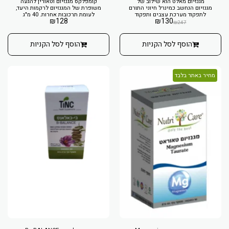
מגנזיום מאלט הוא שילוב של
קומפלקס מגנזיום וטאורין להגעה
מגנזיום הנחשב כמינרל חיוני התורם
משופרת של המגנזיום לרקמות היעד,
לתפקוד מערכת עצבים ותפקוד
לעומת תרכובות אחרות. 40 מ"ג
₪
128
₪
130
שרירים תקין וחומצה מאלית
מגנזיום נקי בכמוסה.
₪
247
התומכת בייצור אנרגיה בתאי הגוף.
הוסף לסל הקניות
הוסף לסל הקניות
מחיר באתר בלבד