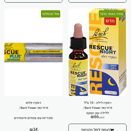
מחיר באתר בלבד
אזל מהמלאי
רסקיו לילה - 10 מ"ל
רסקיו פלוס
/
/
פרחי באך Bach Flower
פרחי באך Bach Flower
ללילה טוב ושקט
₪
66
₪
88
סוכריות עם צמחים וויטמינים
₪
34
הוסף לסל הקניות