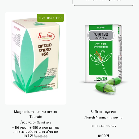
מחיר באתר בלבד
ספרוקס - Saffrox
מגנזיום טאורט - Magnesium
Taurate
/
נוה פארמה - Naveh Pharma
/
Sensi teva - סנסי טבע
לשיפור מצב הרוח
מגנזיום טאורט 950 + ויטמין B6 –
פורמולה מתקדמת לספיגה נוחה
₪
120
₪
129
₪
169.90