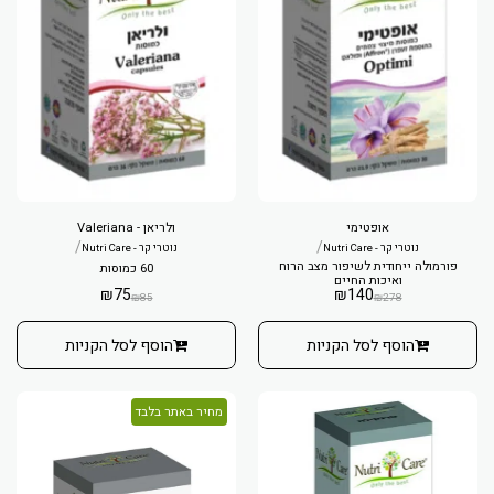
אופטימי
ולריאן - Valeriana
/
/
נוטרי קר - Nutri Care
נוטרי קר - Nutri Care
פורמולה ייחודית לשיפור מצב הרוח
60 כמוסות
ואיכות החיים
₪
75
₪
140
₪
85
₪
278
הוסף לסל הקניות
הוסף לסל הקניות
מחיר באתר בלבד