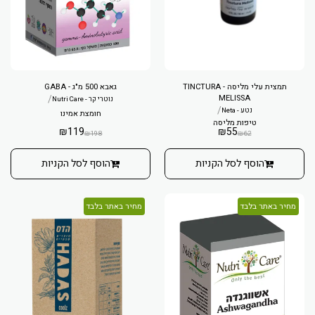
תמצית עלי מליסה - TINCTURA
גאבא 500 מ"ג - GABA
/
MELISSA
נוטרי קר - Nutri Care
/
נטע - Neta
חומצת אמינו
טיפות מליסה
₪
119
₪
55
₪
198
₪
62
הוסף לסל הקניות
הוסף לסל הקניות
מחיר באתר בלבד
מחיר באתר בלבד