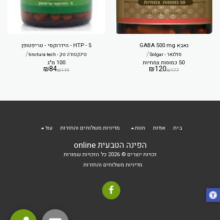
גאבא GABA 500 mg
5 - HTP - הידרוקסי - טריפטופן
/
/
סולגאר - Solgar
טינקטורה טק - tinctura tech
50 כמוסות צמחיות
100 מ"ג
₪
84
₪
120
₪
119
₪
177
בית
אודות
חנות
מדיניות משלוחים והחזרות
עוד
הפינה הטבעית online
זכויות יוצרים © 2026 כל הזכויות שמורות
מדיניות משלוחים והחזרות