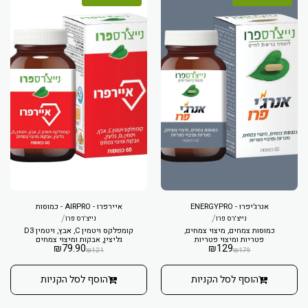
אנרג׳יפרו - ENERGYPRO
איירפרו - AIRPRO - כמוסות
/
/
נייצ'רס פרו
נייצ'רס פרו
כמוסות צמחים, מיצוי צמחים,
קומפלקס ויטמין C, אבץ, ויטמין D3
פטריות ומיצוי פטריות
גליצין, אבקות ומיצוי צמחים
₪
79.90
₪
129
₪
121
₪
179
הוסף לסל הקניות
הוסף לסל הקניות