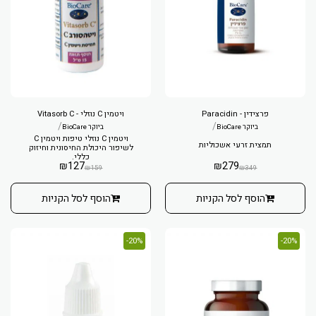
פרצידין - Paracidin
ויטמין C נוזלי - Vitasorb C
/
/
ביוקר BioCare
ביוקר BioCare
ויטמין C נוזלי טיפות ויטמין C
תמצית זרעי אשכוליות
לשיפור היכולת החיסונית וחיזוק
כללי.
₪
127
₪
279
₪
159
₪
349
הוסף לסל הקניות
הוסף לסל הקניות
20%-
20%-