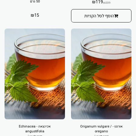
119
₪
50 גרם
₪
209
₪
15
הוסף לסל הקניות
אורגנו - Origanum vulgare /
אכינצאה - Echinacea
angustifolia
oregano