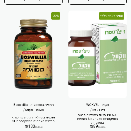
מחיר באתר בלבד
32%-
ווקוול - WOKVEL
תמצית בוסוואליה - Boswellia
/
/
נייצ'רס פרו
סולגאר - Solgar
500 מ״ג מיצוי בוסווליה סרטה
תמצית בוסווליה תקנית מרוכזת -
בספקטרום טבעי עם 6 חומצות
מסדרת הצמחים המתקדמת SFP
בוסווליות
₪
130
₪
89
₪
192
₪
129