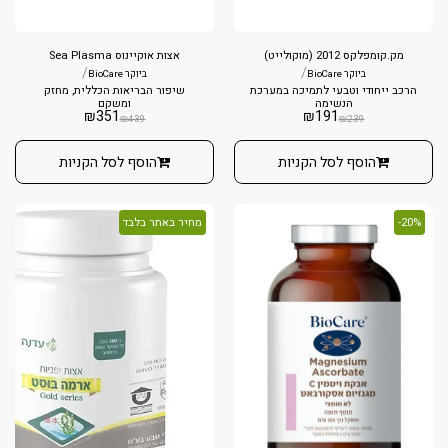
מק.קומפלקס 2012 (מוקולייט)
אצות אוקיינוס Sea Plasma
/
/
ביוקר BioCare
ביוקר BioCare
הרכב ייחודי וטבעי לתמיכה במערכת
שיפור הבריאות הכללית, מחזק
הנשימה
ומשקם
₪
351
₪
191
₪
439
₪
239
הוסף לסל הקניות
הוסף לסל הקניות
20%-
מחיר באתר בלבד