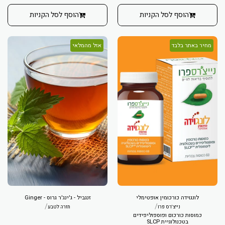
הוסף לסל הקניות
הוסף לסל הקניות
מחיר באתר בלבד
אזל מהמלאי
לונגוידה כורכומין אופטימלי
זנגביל - ג'ינג'ר גרוס - Ginger
/
/
נייצ'רס פרו
חזרה לטבע
כמוסות כורכום ופוספוליפידים
בטכנולוגיית SLCP