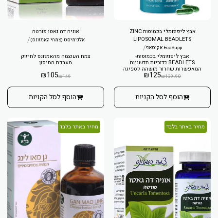
אבץ ליפוזומלי בכמוסות ZINC
אוניה דה גאטו פורטה
/
LIPOSOMAL BEADLETS
אלכימיסט (צמחי האמזונס)
/
EcoSupp אקוסאפ
אבץ ליפוזומלי בכמוסות-
צמח העוצמה מהאמזונס לחיזוק
BEADLETS כדוריות חדשניות
מערכת החיסון
המאפשרות שחרור מושהה לספיגה
₪
105
₪
125
גבוהה, הגנה מפני חומציות הקיבה
₪
149
₪
139.90
וצמצום תופעות לוואי עיכוליות. ללא
צורך בקירור.
הוסף לסל הקניות
הוסף לסל הקניות
מחיר באתר בלבד
מחיר באתר בלבד