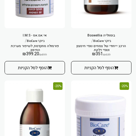
בוסווליה Boswellia
אי.אמ.אס - I.M.S
/
/
ביוקר BioCare
ביוקר BioCare
הרכב ייחודי של צמחים נוגדי חימצון
פורמולה מתקדמת, לשיפור מערכת
ונוגדי דלקת.
החיסון.
₪
399.20
₪
351
₪
499
₪
439
הוסף לסל הקניות
הוסף לסל הקניות
20%-
20%-