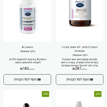
ויטמין C פלוס - לא חומצי ותרכיז
ויטסורב A
אוכמניות
/
ביוקר BioCare
/
ביוקר BioCare
מגנזיום אסקורבאט הוא ויטמין C
ויטמין A בטיפות, לתינוקות וילדים.
בצורתו הלא חומצית. בצורה זו הוא
לשתיה ולשימוש חיצוני.
עדין יותר לעיכול מצורות חומציות
₪
183
₪
287
של ויטמין C.
₪
229
₪
359
הוסף לסל הקניות
הוסף לסל הקניות
20%-
20%-