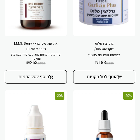
גרליצין פלוס
אי. אמ. אס. ברי - I.M.S. Berry
/
/
ביוקר BioCare
ביוקר BioCare
פורמולה מתקדמת, לשיפור מערכת
כמוסות שום עם ביוטין
החיסון.
₪
263
₪
183
₪
329
₪
229
הוסף לסל הקניות
הוסף לסל הקניות
20%-
20%-