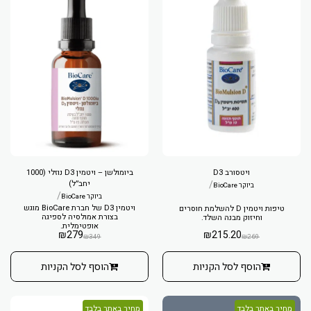
ויטסורב D3
ביומולשן – ויטמין D3 נוזלי (1000
/
יחב״ל)
ביוקר BioCare
/
ביוקר BioCare
ויטמין D3 של חברת BioCare מוגש
טיפות ויטמין D להשלמת חוסרים
בצורת אמולסיה לספיגה
וחיזוק מבנה השלד.
אופטימלית.
₪
279
₪
215.20
₪
349
₪
269
הוסף לסל הקניות
הוסף לסל הקניות
מחיר באתר בלבד
מחיר באתר בלבד