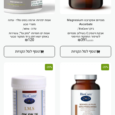
מגנזיום אסקרובט Magnesium
אצות יפניות- ארמה בוסט גולד - עדנה
Ascorbate
מוצרי טבע
/
/
ביוקר BioCare
עדנה - edna
אבקת ויטמין C בשילוב מגנזיום
אצות ים חומיות- "מזון על", עשירות
לשיפור התפקוד החיסוני
באופן יוצא דופן ביוד ממקור טבעי
₪
120
₪
391
₪
489
הוסף לסל הקניות
הוסף לסל הקניות
20%-
20%-