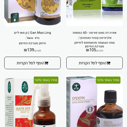
אוניה דה גאטו פורסה - 60 כמוסות
Gan Mao Ling | גן מאו לינג
/
/
אלכימיסט (צמחי האמזונס)
ברא - bara
צמח העוצמה מהאמזונס לחיזוק
חיזוק מערכת החיסון
מערכת החיסון
₪
139
₪
105
₪
169
₪
149
הוסף לסל הקניות
הוסף לסל הקניות
מחיר באתר בלבד
מחיר באתר בלבד