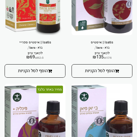
Isatis | איסטיס
Isatis | איסטיס ספריי
/
/
ברא - bara
ברא - bara
לכאבי גרון
לכאבי גרון
₪
69
₪
135
₪
82.5
₪
176
הוסף לסל הקניות
הוסף לסל הקניות
מחיר באתר בלבד