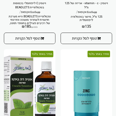
ויטמין - vitamin - c - אריזה של 125
ויטמין C ליפוזומלי בכמוסות
מ"ל
בטכנולוגיית BEADLETS
/
/
EcoSupp אקוסאפ
EcoSupp אקוסאפ
טכנולוגיית BEADLETS היא מערכת
125 מ"ל, מיוצר בטכנולוגיה
חדשנית לשחרור מושהה והדרגתי
ליפוזומלית
של רכיבים פעילים בתוספי תזונה,
₪
185
₪
135
המאפשרת ספיגה ממושכת ויעילה
₪
199
יותר.
הוסף לסל הקניות
הוסף לסל הקניות
מחיר באתר בלבד
מחיר באתר בלבד