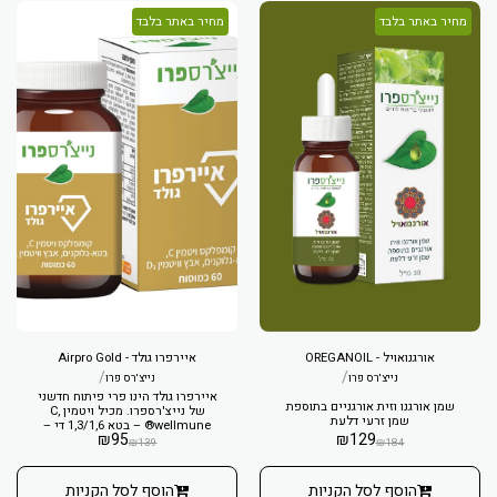
מחיר באתר בלבד
מחיר באתר בלבד
אורגנואויל - OREGANOIL
איירפרו גולד - Airpro Gold
/
/
נייצ'רס פרו
נייצ'רס פרו
איירפרו גולד הינו פרי פיתוח חדשני
של נייצ'רספרו. מכיל ויטמין C,
‬שמן‭ ‬זרעי‭ ‬דלעת
®wellmune – בטא 1,3/1,6 די –
₪
95
₪
129
גלוקן, אבץ וויטמין D3.
₪
139
₪
184
הוסף לסל הקניות
הוסף לסל הקניות