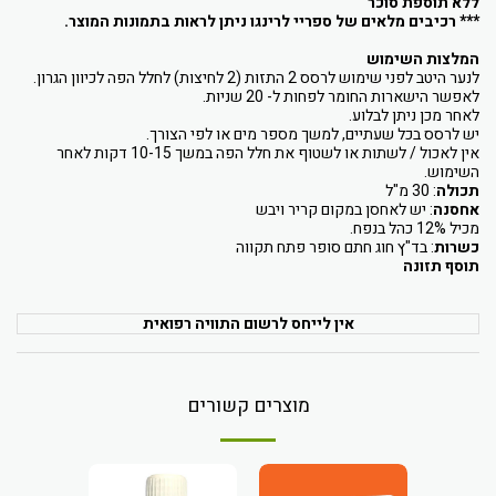
ללא תוספת סוכר
*** רכיבים מלאים של ספריי לרינגו ניתן לראות בתמונות המוצר.
המלצות השימוש
לנער היטב לפני שימוש לרסס 2 התזות (2 לחיצות) לחלל הפה לכיוון הגרון.
לאפשר הישארות החומר לפחות ל- 20 שניות.
לאחר מכן ניתן לבלוע.
יש לרסס בכל שעתיים, למשך מספר מים או לפי הצורך.
אין לאכול / לשתות או לשטוף את חלל הפה במשך 10-15 דקות לאחר
השימוש.
תכולה
: 30 מ"ל
אחסנה
: יש לאחסן במקום קריר ויבש
מכיל 12% כהל בנפח.
כשרות
: בד"ץ חוג חתם סופר פתח תקווה
תוסף תזונה
אין לייחס לרשום התוויה רפואית
מוצרים קשורים