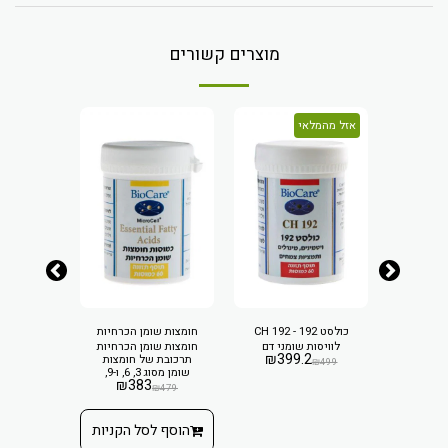
מוצרים קשורים
אזל מהמלאי
כולסט 192 - CH 192
חומצות שומן הכרחיות
גרליצ
לוויסות שומני דם
חומצות שומן הכרחיות
כמוסות שו
₪
399.2
תרכובת של חומצות
₪
229
₪
499
שומן מסוג 3, 6, ו-9,
₪
383
פלוס
ממקור צמחי של שמן
₪
479
פשתן ובורג´.
ם ביוטין
הוסף ל
₪
1
הוסף לסל הקניות