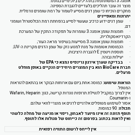
אומגה 3 המשתתפות בתהליכים ביוכימיים בגופנו.
מוצר זה עובר תהליכים בלעדיים להגברת הספיגה.
מחקרים הוכיחו כי שמן דגים מסייע לשמור על רמת שומנים נורמלית.
יתרונות ומאפיינים
· שמן דגים ידוע כרכיב שעשוי לסייע בהפחתת רמת הכולסטרול ושומני
דם;
· חומצות שומן אומגה 3 שומרות על תפקודה התקין של המערכת
הקרדיואסקולרית;
· חומצות שומן אומגה 3 מסייעות בשיפור מראה העור;
· הכמוסות אטומות על מנת למנוע נזק של שמן הדגים מקרינת ה-
UV
;
· תוספת ויטמין
E
להגברת היציבות;
· יעילות גבוהה.
·
בבדיקה שערך אירגון גרינפיס נמצא כי
EPA
של
חברת
BioCare
הוא בין המוצרים היחידים הנקיים באופן מוחלט
מרעלים.
הוראות שימוש:
כמוסה אחת ביום עם ארוחות הבוקר או בהתאם להוראות
המטפל.
אין לצרוך במקביל לנטילת תרופות נוגדות קרישה, כגון:
Wafarin, Heparin
ו-
Coumarin
.
אסור לשימוש מטופלים אלרגיים לדגים או מוצרי לוואי שלהם.
תכולה
: 90 כמוסות.
תוסף תזונה זה אינו מיועד לאבחון, ריפוי או מניעה של מחלה כלשהי
ואין לראות בכתוב בפרסום זה כייחוס של סגולות אלו לתוסף.
אין לייחס לרשום התוויה רפואית