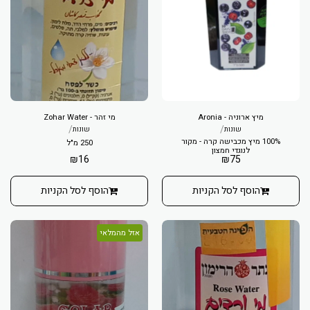
מיץ ארוניה - Aronia
מי זהר - Zohar Water
/
/
שונות
שונות
100% מיץ מכבישה קרה - מקור
250 מ"ל
לנוגדי חמצון
₪
16
₪
75
הוסף לסל הקניות
הוסף לסל הקניות
אזל מהמלאי