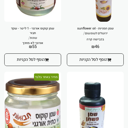
שמן חמניות - sunflower oil
שמן קוקוס אורגני - 1 ליטר - שקד
/
תבור
ירושלים לשומשום
/
שונות
בכבישה קרה
אורגני לא מזוכך
₪
55
₪
46
הוסף לסל הקניות
הוסף לסל הקניות
מחיר באתר בלבד