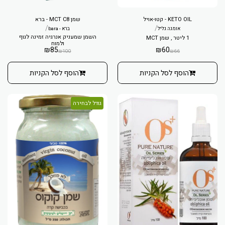
KETO OIL - קטו-אויל
שמן MCT C8 - ברא
/
/
אומגה גליל
ברא - bara
השמן שמעניק אנרגיה זמינה לגוף
1 ליטר , שמן MCT
ולמוח
₪
85
₪
60
₪
100
₪
66
הוסף לסל הקניות
הוסף לסל הקניות
גודל לבחירה