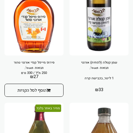
שמן קנולה (לפתית) אורגני
סירופ מייפל קנדי אורגני טהור
/
/
תבואות - tvuot
תבואות - tvuot
250 מ"ל / 330 גרם
₪
27
1 ליטר, בכבישה קרה
₪
33
הוסף לסל הקניות
מחיר באתר בלבד