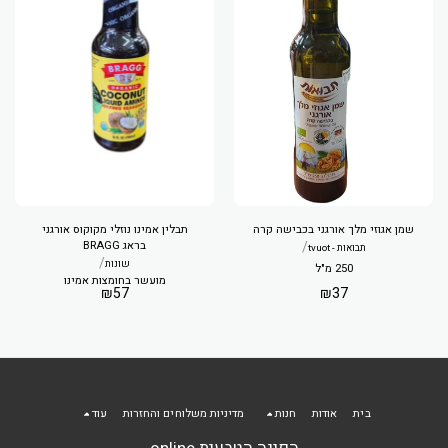
שמן אגוזי מלך אורגני בכבישה קרה
תבלין אמינו נוזלי מקוקוס אורגני
/
בראג BRAGG
תבואות - tvuot
/
שונות
250 מ"ל
מועשר בחומצות אמינו
₪
57
₪
37
בית
אודות
חנות
מדיניות משלוחים והחזרות
עוד