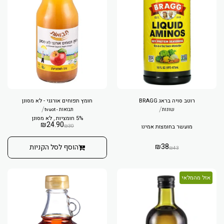
רוטב סויה בראג BRAGG
חומץ תפוחים אורגני - לא מסונן
/
/
שונות
תבואות - tvuot
5% חומציות , לא מסונן
₪
24.90
₪
30
מועשר בחומצות אמינו
₪
38
הוסף לסל הקניות
₪
43
אזל מהמלאי