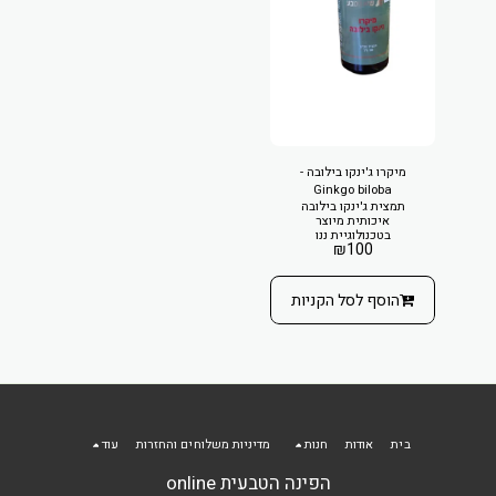
מיקרו ג'ינקו בילובה -
Ginkgo biloba
תמצית ג'ינקו בילובה
איכותית מיוצר
בטכנולוגיית ננו
₪
100
הוסף לסל הקניות
בית
אודות
חנות
מדיניות משלוחים והחזרות
עוד
הפינה הטבעית online