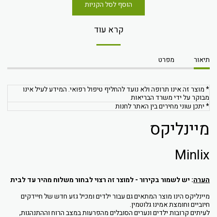
הוסף לסל הקניות
קרא עוד
תיאור
מפרט
* מוצר זה אינו תרופה ולא נועד להחליף טיפול רפואי. המידע לעיל אינו
מבוקר על ידי משרד הבריאות
* יתכן שוני מחירים בין האתר לחנות
מיינליקס
Minlix
הערה
: יש לשמור בקירור - למוצר זה רצוי לבחור משלוח מהיר עד לבית
מיינליקס הינו מוצר המתאים גם עבור ילדים ומכיל גזע חדש של חיידקים
חיוביים וחומצת אמינו גלוטמין.
לעיתים קרובות ילדים ונערים הסובלים מהפרעות במצב הרוח וההתנהגות,