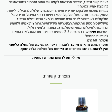
בעיות קשב וריכוז, סובלים מבריאות לקויה של המעי ומחסור בנוטריאנטים
כחומצת אמינו גלוטמין.
כמויות נמוכות של בקטריות ידידותיות וזיהום במעי עלולה להוביל לדליפות
המעי, שתגרור תנועה של מולקולות לא רצויות בדרכי העיכול. חדירה של
מולקולות לא רצויות לזרם הדם תשפיע על מצב הרוח ויכולת הריכוז.
מיינליקס מספק את כמות הבקטריות הידידותיות וחומצות אמינו גלוטמין
הדרושות לאיכלוס המעי וטיפול במצב המוגדר כ"מעי דולף".
הוראות שימוש:
רבע כפית
2-3
פעמים ביום יחד עם האוכל או בהתאם
להוראות המטפל.
תכולה
: 60 גרם.
תוסף תזונה זה אינו מיועד לאבחון, ריפוי או מניעה של מחלה כלשהי
ואין לראות בכתוב בפרסום זה כייחוס של סגולות אלו לתוסף.
אין לייחס לרשום התוויה רפואית
מוצרים קשורים