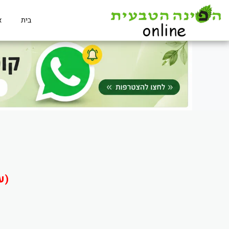
בית
א
(ע