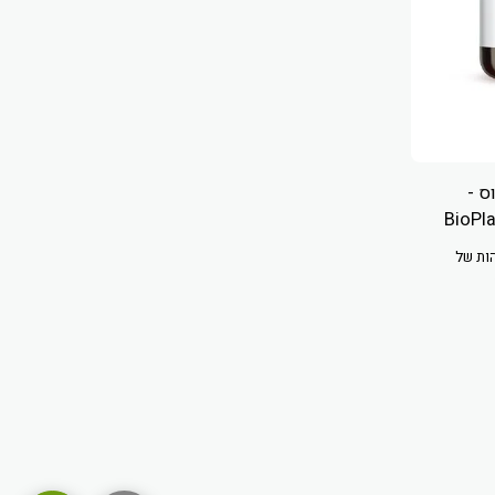
ס -
BioPla
ות של