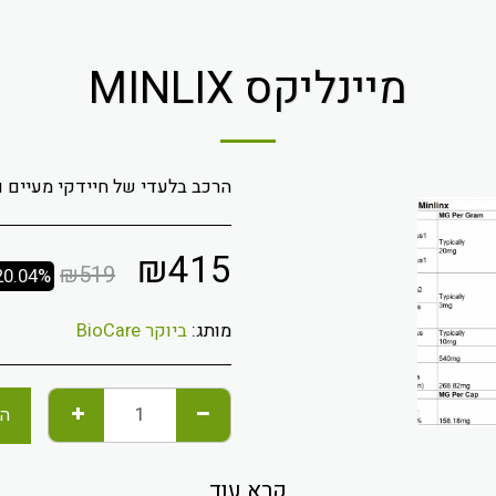
מיינליקס MINLIX
הרכב בלעדי של חיידקי מעיים וגל
₪
415
₪
519
20.04%
מותג:
ביוקר BioCare
הו
קרא עוד