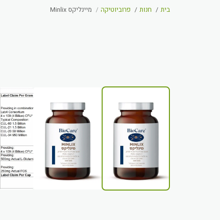
בית
חנות
פרוביוטיקה
מיינליקס Minlix
20%-