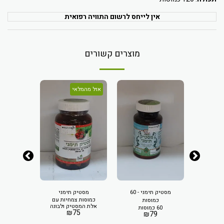
אין לייחס לרשום התוויה רפואית
מוצרים קשורים
אזל מהמלאי
מסטיק תימני - 60
מסטיק תימני
תמצית מס
כמוסות צמחיות עם
100 מ
כמוסות
20
אלת המסטיק ולבונה
60 כמוסות
₪
75
₪
79
ק תימני