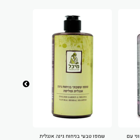
ני עם
שמפו טבעי בניחוח גינה אנגלית
סבון רח