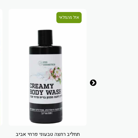
אזל מהמלאי
י לבנדר עץ התה
תחליב רחצה טבעוני פרחי אביב