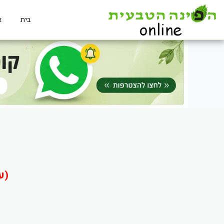
בית
א
(ע