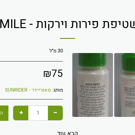
יפת פירות וירקות - SUNSMILE
30 מ"ל
₪
75
מותג:
סאנריידר - SUNRIDER
הו
קרא עוד