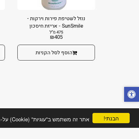
נוזל לשטיפת פירות וירקות -
SunSmile - אריזת חיסכון
475 מ"ל
₪
405
הוסף לסל הקניות
הבנתי!
אתר זה משתמש ב"עוגיות" (Cookie) על-מנת להבטיח שתהנה מהחוויה הטובה ביותר באתר שלך.