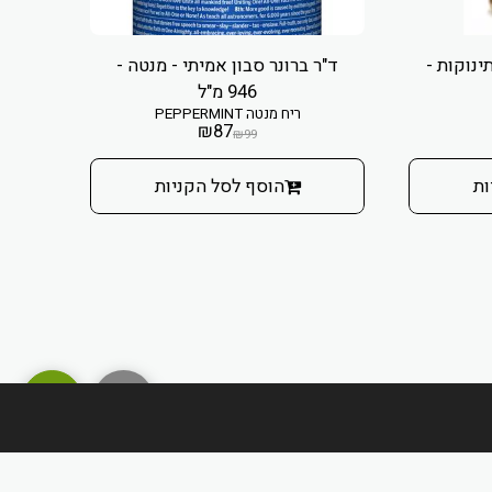
ינוקות -
ד"ר ברונר סבון אמיתי - מנטה -
946 מ"ל
ריח מנטה PEPPERMINT
₪
87
₪
99
ות
הוסף לסל הקניות