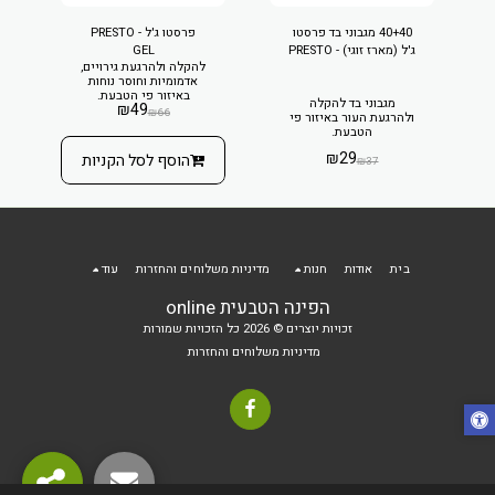
40+40 מגבוני בד פרסטו
פרסטו ג'ל - PRESTO
ג'ל (מארז זוגי) - PRESTO
GEL
להקלה ולהרגעת גירויים,
GEL
אדמומיות וחוסר נוחות
באיזור פי הטבעת.
מגבוני בד להקלה
₪
49
₪
66
ולהרגעת העור באיזור פי
הטבעת.
₪
29
הוסף לסל הקניות
₪
37
בית
אודות
חנות
מדיניות משלוחים והחזרות
עוד
הפינה הטבעית online
זכויות יוצרים © 2026 כל הזכויות שמורות
מדיניות משלוחים והחזרות