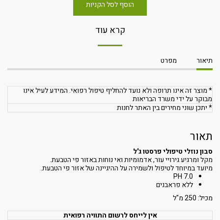
הוסף לסל הקניות
קרא עוד
תיאור
מפרט
* מוצר זה אינו תרופה ולא נועד להחליף טיפול רפואי. המידע לעיל אינו
מבוקר על ידי משרד הבריאות
* יתכן שוני מחירים בין האתר לחנות
תאור
סבון נוזלי טיפולי פרסטו ג'ל
מקל ומרגיע גירויי עור, אדמומיות ואי נוחות באזור פי הטבעת.
מיועד במיוחד לטיפול ולשמירה על ההיגיינה של אזור פי הטבעת.
PH 7.0
ללא פראבנים
מכיל: 250 מ"ל
אין לייחס לרשום התוויה רפואית