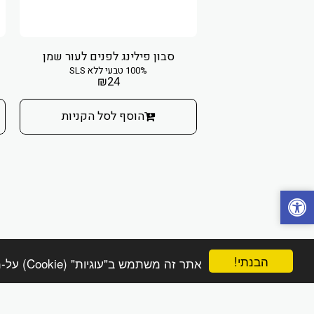
 טיפולי אולטרגן
סבון פילינג לפנים לעור שמן
טימית נשית ולשטיפה
100% טבעי ללא SLS
₪
24
ומיומית.
₪
40
₪
הוסף לסל הקניות
 לסל הקניות
הבנתי!
אתר זה משתמש ב"עוגיות" (Cookie) על-מנת להבטיח שתהנה מהחוויה הטובה ביותר באתר שלך.