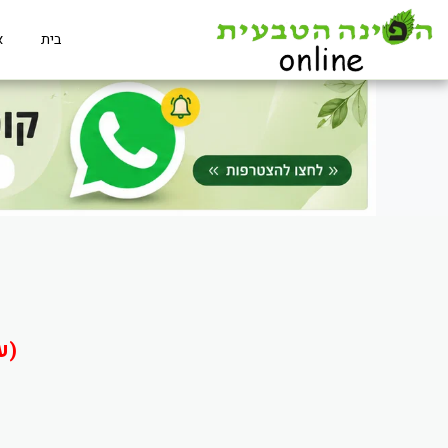
בית
א
(ע