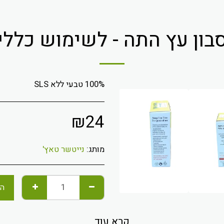
בון עץ התה - לשימוש כללי
100% טבעי ללא SLS
₪
24
מותג:
נייטשר טאץ'
הו
קרא עוד