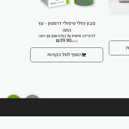
סבון נוזלי טיפולי דרמטון - עץ
סבון נו
להיגיינה
התה
להיגיינה אישית על בסיס שמן עץ התה
₪
39.90
₪
50
ת
הו
הוסף לסל הקניות