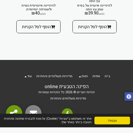
עץ התה
להיגיינה אישית על בסיס
להיגיינה אינטימית נשית
שמן עץ התה
ולשטיפה יומיומית.
₪
40
₪
39.90
₪
50
₪
50
הוסף לסל הקניות
הוסף לסל הקניות
בית
אודות
חנות
מדיניות משלוחים והחזרות
עוד
הפינה הטבעית online
זכויות יוצרים © 2026 כל הזכויות שמורות
מדיניות משלוחים והחזרות
אתר זה משתמש ב"עוגיות" (Cookie) על-מנת להבטיח שתהנה מהחוויה
הבנתי!
הטובה ביותר באתר שלך.