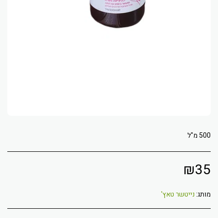
500 מ"ל
₪
35
מותג:
נייטשר טאץ'