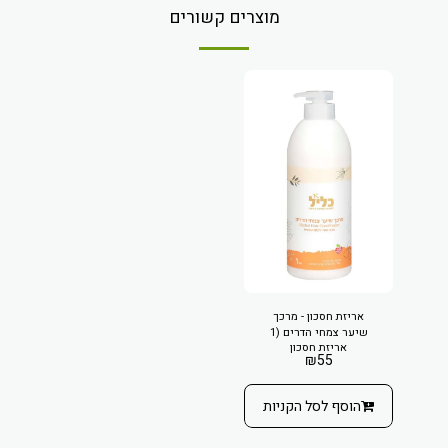
מוצרים קשורים
אריזת חסכון - מרכך
שיער צמחי הדרים (1
אריזת חסכון
ליטר)
₪
55
הוסף לסל הקניות