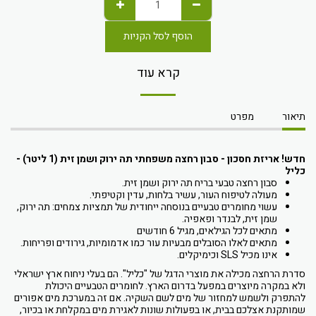
הוסף לסל הקניות
קרא עוד
תיאור
מפרט
חדש! אריזת חסכון - סבון רחצה משפחתי תה ירוק ושמן זית (1 ליטר) -
כליל
סבון רחצה טבעי בריח תה ירוק ושמן זית.
מעולה לטיפוח העור, עשיר בלחות, עדין וקטיפתי.
עשוי מחומרים טבעיים בנוסחה ייחודית של תמציות צמחים: תה ירוק,
שמן זית, לבנדר ופאפיה.
מתאים לכל הגילאים, מגיל 6 חודשים
מתאים לאלו הסובלים מבעיות עור כמו אדמומיות, גירודים ופריחות.
אינו מכיל SLS וכימיקלים.
סדרת הרחצה מכילה את מוצרי הדגל של "כליל". הם בעלי ניחוח ארץ ישראלי
ולא במקרה מיוצרים במפעל בדרום הארץ. לחומרים הטבעיים היכולת
להתפרק ולשמש למחזור של מים לשם השקיה. אם זה במערכת מים אפורים
שמותקנת אצלכם בבית, או בפעולות שונות לאגירת מים במקלחת או בכיור,