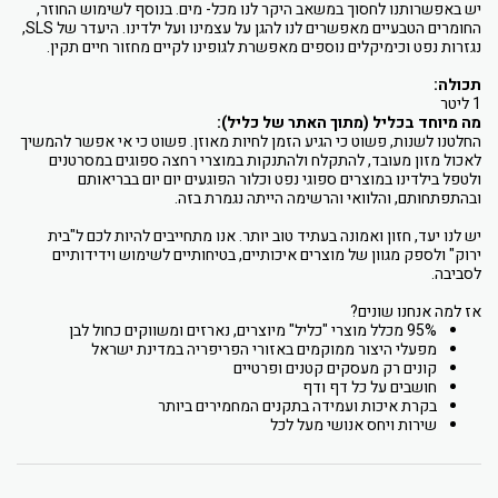
יש באפשרותנו לחסוך במשאב היקר לנו מכל- מים. בנוסף לשימוש החוזר,
החומרים הטבעיים מאפשרים לנו להגן על עצמינו ועל ילדינו. היעדר של SLS,
נגזרות נפט וכימיקלים נוספים מאפשרת לגופינו לקיים מחזור חיים תקין.
תכולה:
1 ליטר
מה מיוחד בכליל (מתוך האתר של כליל):
החלטנו לשנות, פשוט כי הגיע הזמן לחיות מאוזן. פשוט כי אי אפשר להמשיך
לאכול מזון מעובד, להתקלח ולהתנקות במוצרי רחצה ספוגים במסרטנים
ולטפל בילדינו במוצרים ספוגי נפט וכלור הפוגעים יום יום בבריאותם
ובהתפתחותם, והלוואי והרשימה הייתה נגמרת בזה.
יש לנו יעד, חזון ואמונה בעתיד טוב יותר. אנו מתחייבים להיות לכם ל"בית
ירוק" ולספק מגוון של מוצרים איכותיים, בטיחותיים לשימוש וידידותיים
לסביבה.
אז למה אנחנו שונים?
95% מכלל מוצרי "כליל" מיוצרים, נארזים ומשווקים כחול לבן
מפעלי היצור ממוקמים באזורי הפריפריה במדינת ישראל
קונים רק מעסקים קטנים ופרטיים
חושבים על כל דף ודף
בקרת איכות ועמידה בתקנים המחמירים ביותר
שירות ויחס אנושי מעל לכל