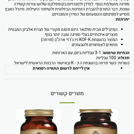
ספיגה מושלמת בגוף. לסידן ולמגנזיום בקומפלקס שלוש צורות קשירה
שונות, דבר התורם להגברת הזמינות הביולוגית ולשיפור היעילות. מינרל האבץ
מסייע לספיגתם והטמעתם של הסידן והמגנזיום.
יתרונות:
המינרלים מבית סולגאר הינם פטנט מקורי של חברת אלביון המבטיח
מוצרים איכותיים בעלי ספיגה טובה יותר בגוף
המוצר בהשגחת KOF-K ניו ג'רזי ארה"ב (פרווה)
מתאים לצמחונים ולטבעונים
הנחיות שימוש:
3-1 טבליות ביום, עם הארוחות.
תכולה
: 100 טבליות.
כשרות: כשר פרווה בהשגחת ה כ - K ובאישור הרבנות הראשית לישראל.
אין לייחס לרשום התוויה רפואית
מוצרים קשורים