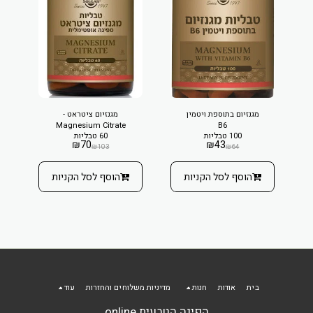
מגנזיום בתוספת ויטמין
מגנזיום ציטראט -
Magnesium Citrate
B6
100 טבליות
60 טבליות
₪
70
₪
43
₪
103
₪
64
הוסף לסל הקניות
הוסף לסל הקניות
בית
אודות
חנות
מדיניות משלוחים והחזרות
עוד
הפינה הטבעית online