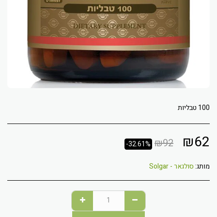
100 טבליות
₪
62
₪
92
-32.61%
מותג:
סולגאר - Solgar