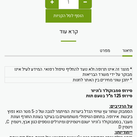
הוסף לסל הקניות
קרא עוד
תיאור
מפרט
* מוצר זה אינו תרופה ולא נועד להחליף טיפול רפואי. המידע לעיל אינו
מבוקר על ידי משרד הבריאות
* יתכן שוני מחירים בין האתר לחנות
סירופ סמבוקולד ג'וניור
סירופ 125 מ"ל
בטעם תות
על הרכיבים:
הסמבוק שחור עץ שיחי הגדל ביערות המיתמר לגובה של כ-5 מטר הוא נפוץ
ביבשת אירופה. בתחום הטיפולי משתמשים בו בעיקר בעונת החורף ועונת
מעבר, בסמבוקולד ג'וניור ישנם ויטמינים ומינרלים נוספים כגון אבץ, ויטמין
C
,
ויטמין
D
.
ייחודיותו: