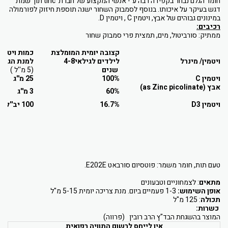
חומר הגלם נבחר בקפידה רבה ע"י אנשי המקצוע של חברת
tinc
תוך שמת
דגש בעיקר על איכותו. בנוסף לסמבוק השחור ישנה תוספת חיזוק לפורמולה
במינונים גבוהים של אבץ, ויטמין
C
, ויטמין
D
.
רכיבים:
ממתיק: סורביטול, מים, תמצית פרי סמבוק שחור
קצובה יומית המומלצת
כמות
ויטמי
ויטמין/ מינרל
לילדים
לגילאי4-8
למנת הגשה
שנים
(5 מ''ל )
ויטמין
C
100%
25 מ''ג
אבץ (
as Zinc picolinate
)
60%
3 מ''ג
ויטמין
D3
16.7%
100 יב''ל
טעם תות, חומר משמר: פוטסיום סורבאט E202E.
מתאים
: לצמחוניים וטבעונים
אופן השימוש:
1-3 פעמיים ביום. מנת צריכה יומית 5-15 מ"ל
תכולה
: 125 מ"ל
כשרות:
המוצר בהשגחת הבד"ץ הרב רובין (פרווה)
אין לייחס לרשום התוויה רפואית