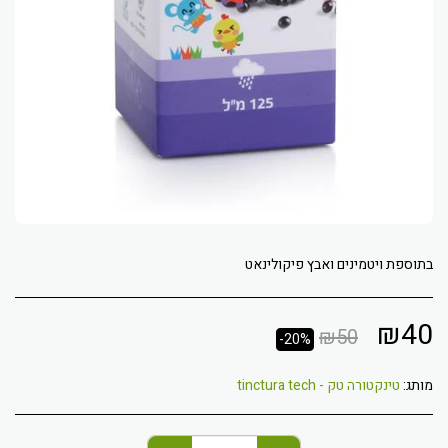
בתוספת ויטמינים ואבץ פיקולינאט
₪
40
₪
50
-20%
מותג:
טינקטורה טק - tinctura tech