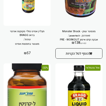
מונסטר שוק - Monster Shock
תבלין אמינו נוזלי מקוקוס אורגני
/
בראג BRAGG
פאוורטק - powertech
/
אבקה קדם אימון PRE - WORKOUT
שונות
₪
138
₪
160
מועשר בחומצות אמינו
₪
57
הוסף לסל הקניות
אזל מהמלאי
32%-