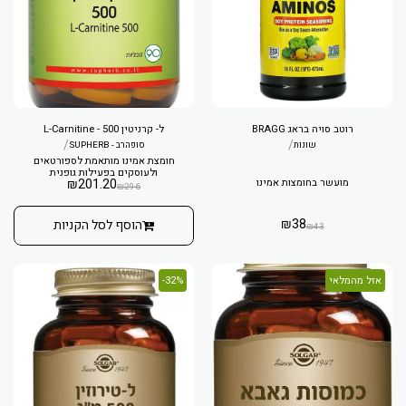
רוטב סויה בראג BRAGG
ל- קרניטין L-Carnitine - 500
/
/
שונות
סופהרב - SUPHERB
חומצת אמינו מותאמת לספורטאים
ולעוסקים בפעילות גופנית
מועשר בחומצות אמינו
201.20
₪
₪
296
₪
38
הוסף לסל הקניות
₪
43
אזל מהמלאי
32%-