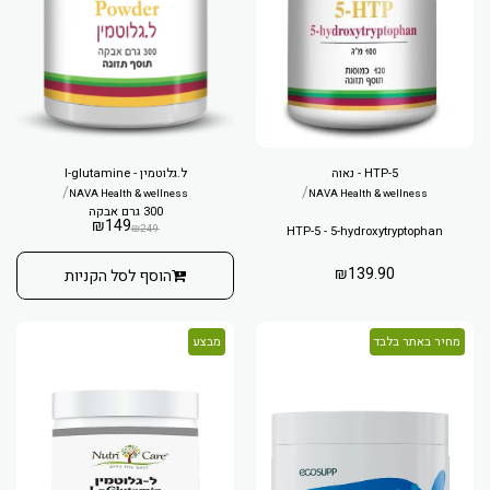
5-HTP - נאוה
ל.גלוטמין - l-glutamine
/
/
NAVA Health & wellness
NAVA Health & wellness
300 גרם אבקה
₪
149
₪
249
HTP-5 - 5-hydroxytryptophan
₪
139.90
הוסף לסל הקניות
מחיר באתר בלבד
מבצע