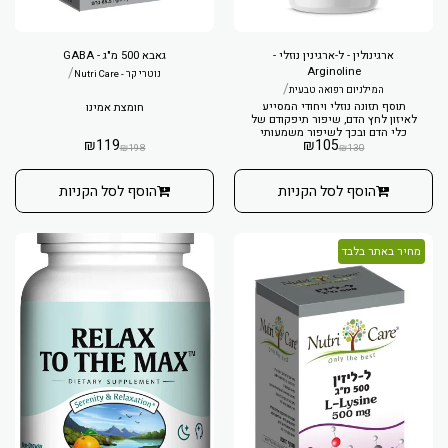
ארגינולין - ל-ארגינין נוזלי -
גאבא 500 מ"ג - GABA
/
Arginoline
נוטרי קר - Nutri Care
/
המילניום רפואה טבעית
תוסף תזונה נוזלי ויחודי המסייע
חומצת אמינו
לאיזון לחץ הדם, שיפור תיפקודם של
כלי הדם ובכך לשיפור משמעותי
₪
119
₪
105
באיכות החיים.
₪
198
₪
130
הוסף לסל הקניות
הוסף לסל הקניות
מחיר באתר בלבד