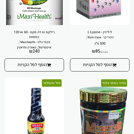
ל-ליזין - L-Lysine
רילקס טו דה מקס - 60 או 120
/
כמוסות
נוטרי קר - Nutri Care
/
מקסי הלט - Maxihealth
500 מ"ג
אינוסיטול, טאורין ותיאנין
₪
240
₪
85
₪
144
הוסף לסל הקניות
הוסף לסל הקניות
מחיר באתר בלבד
אזל מהמלאי