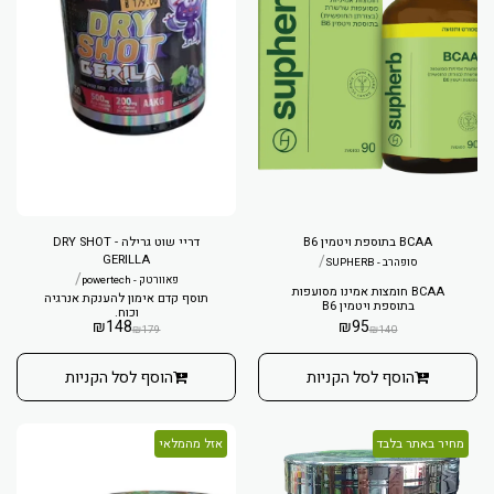
BCAA בתוספת ויטמין B6
דריי שוט גרילה - DRY SHOT
GERILLA
/
סופהרב - SUPHERB
/
פאוורטק - powertech
BCAA חומצות אמינו מסועפות
תוסף קדם אימון להענקת אנרגיה
בתוספת ויטמין B6
וכוח.
₪
148
₪
95
₪
179
₪
140
הוסף לסל הקניות
הוסף לסל הקניות
מחיר באתר בלבד
אזל מהמלאי