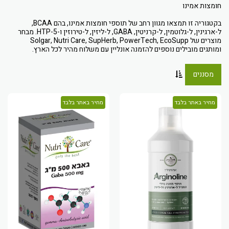
בקטגוריה זו תמצאו מגוון רחב של תוספי חומצות אמינו, בהם BCAA,
ל-ארגינין, ל-גלוטמין, ל-קרניטין, GABA, ל-ליזין, ל-טירוזין ו-5-HTP. מבחר
מוצרים של Solgar, Nutri Care, SupHerb, PowerTech, EcoSupp
ומותגים מובילים נוספים להזמנה אונליין עם משלוח מהיר לכל הארץ.
מסננים
מחיר באתר בלבד
מחיר באתר בלבד