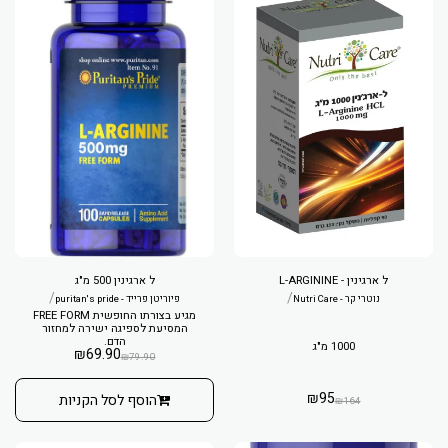
ל ארגינין - L-ARGININE
ל ארגינין 500 מ"ג
/
/
נוטרי קר - Nutri Care
פיוריטן פרייד - puritan's pride
מגיע בצורתו החופשית FREE FORM
המסיעת לספיגה ישירה למחזור
הדם.
1000 מ"ג
₪
69.90
₪
79.90
₪
95
הוסף לסל הקניות
₪
164