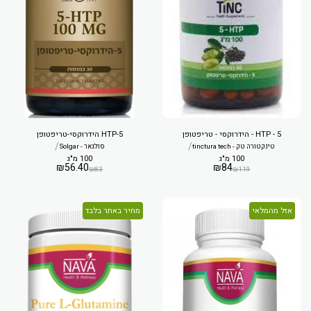
5 - HTP - הידרוקסי - טריפטופן
5-HTP הידרוקסי-טריפטופן
/
/
טינקטורה טק - tinctura tech
סולגאר - Solgar
100 מ"ג
100 מ"ג
₪
56.40
₪
84
₪
83
₪
119
אזל מהמלאי
מחיר באתר בלבד