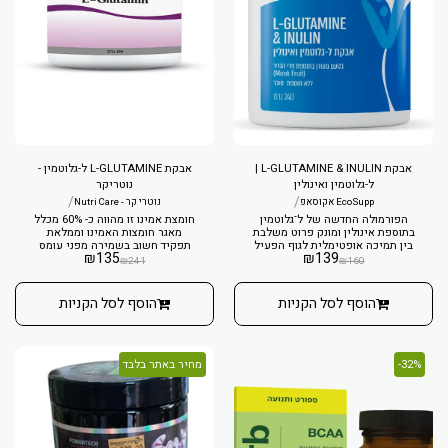
אבקת L-GLUTAMINE & INULIN |
אבקת L-GLUTAMINE ל-גלוטמין -
ל-גלוטמין ואינולין
נוטריקר
/
/
EcoSupp אקוסאפ
נוטרי קר - Nutri Care
הפורמולה החדשה של ל־גלוטמין
חומצת אמינו זו מהווה כ- 60% מכלל
בתוספת אינולין ומונק פרוט משלבת
מאגר חומצות האמינו וממלאת
בין תמיכה אופטימלית לגוף הפעיל
תפקיד חשוב בשמירה מפני עומס
₪
135
₪
139
לבין איזון עדין של מערכת העיכול.
יתר.
₪
241
₪
160
הוסף לסל הקניות
הוסף לסל הקניות
32%-
מחיר באתר בלבד