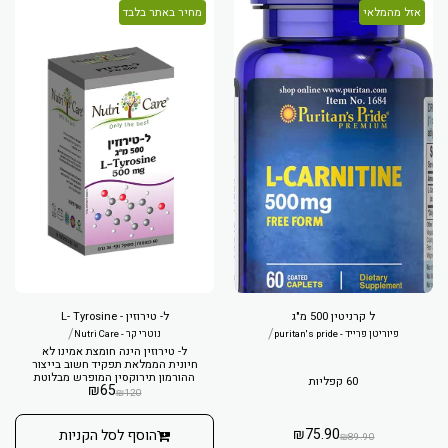
אזל מהמלאי
מחיר באתר בלבד
ל קרניטין 500 מ"ג
ל- טירוזין - L- Tyrosine
/
/
פיוריטן פרייד - puritan's pride
נוטרי קר - Nutri Care
ל- טירוזין הינה חומצת אמינו לא
חיונית הממלאת תפקיד חשוב בייצור
ההורמון תירוקסין המופרש מבלוטת
60 קפליות
₪
65
התריס ואחראי על חילוף החומרים
₪
120
בגוף!
₪
75.90
הוסף לסל הקניות
₪
89.90