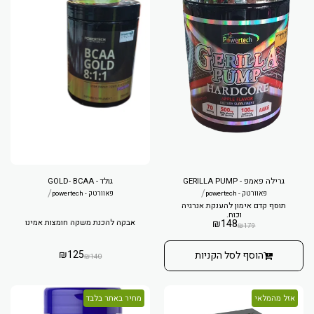
גרילה פאמפ - GERILLA PUMP
גולד - GOLD- BCAA
/
/
פאוורטק - powertech
פאוורטק - powertech
תוסף קדם אימון להענקת אנרגיה
וכוח.
148
₪
אבקה להכנת משקה חומצות אמינו
₪
179
₪
125
הוסף לסל הקניות
₪
140
אזל מהמלאי
מחיר באתר בלבד