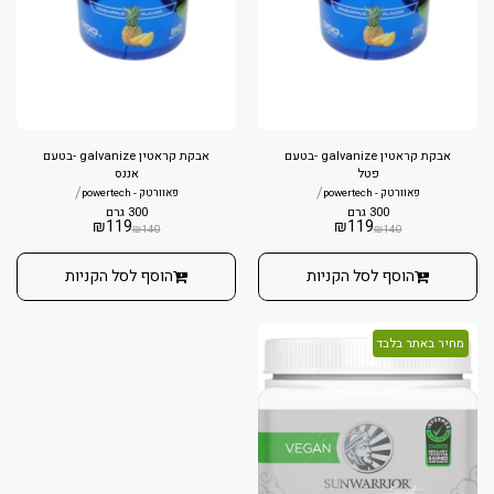
אבקת קראטין galvanize -בטעם
אבקת קראטין galvanize -בטעם
פטל
אננס
/
/
פאוורטק - powertech
פאוורטק - powertech
300 גרם
300 גרם
₪
119
₪
119
₪
140
₪
140
הוסף לסל הקניות
הוסף לסל הקניות
מחיר באתר בלבד