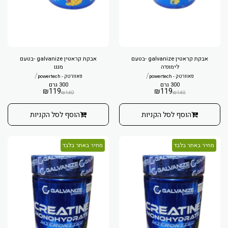
אבקת קראטין galvanize -בטעם
אבקת קראטין galvanize -בטעם
לימונדה
מנגו
/
/
פאוורטק - powertech
פאוורטק - powertech
300 גרם
300 גרם
₪
119
₪
119
₪
140
₪
140
הוסף לסל הקניות
הוסף לסל הקניות
מחיר באתר בלבד
מחיר באתר בלבד