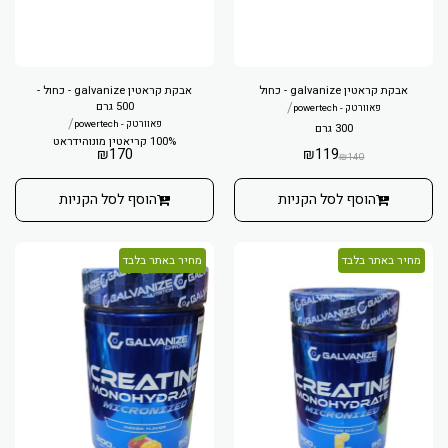
אבקת קראטין galvanize - כחול
אבקת קראטין galvanize - כחול -
/
500 גרם
פאוורטק - powertech
/
פאוורטק - powertech
300 גרם
100% קריאטין מונוהידראט
₪
170
₪
119
₪
140
הוסף לסל הקניות
הוסף לסל הקניות
מחיר באתר בלבד
מחיר באתר בלבד