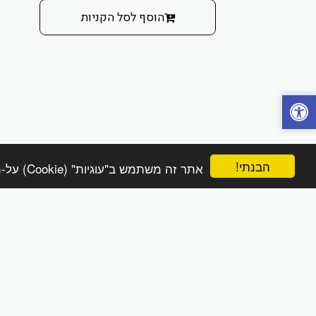
הוסף לסל הקניות
הבנתי!
אתר זה משתמש ב"עוגיות" (Cookie) על-מנת להבטיח שתהנה מהחוויה הטובה ביותר באתר שלך.
הפינה הטבעית online
זכויות יוצרים © 2026 כל הזכויות שמורות
מדיניות משלוחים והחזרות