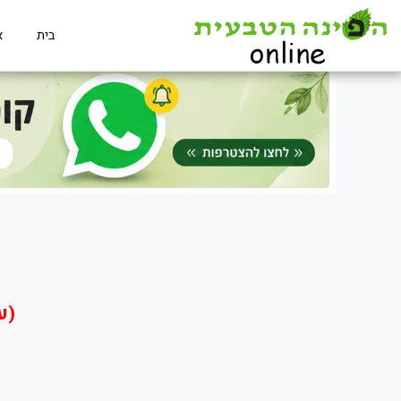
בית
א
(ע