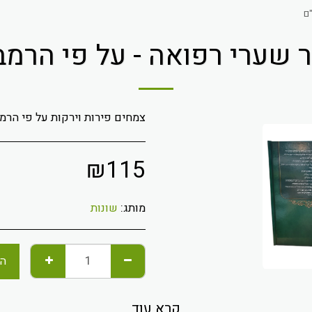
"ם
 שערי רפואה - על פי הרמב
צמחים פירות וירקות על פי הר
₪
115
מותג:
שונות
הו
קרא עוד