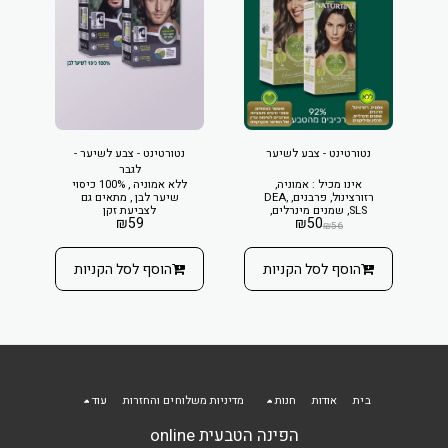
נטורטינט - צבע לשיער
נטורטינט - צבע לשיער -
לגבר
אינו מכיל : אמוניה,
ללא אמוניה , 100% כיסוי
רזורצינול, פרבנים, DEA,
שיער לבן , מתאים גם
SLS, שמנים מינרלים,
לצביעת זקן
₪
59
₪
50
פרפין, סיליקונים.
₪
56
הוסף לסל הקניות
הוסף לסל הקניות
בית
אודות
חנות
מדיניות משלוחים והחזרות
עוד
הפינה הטבעית online