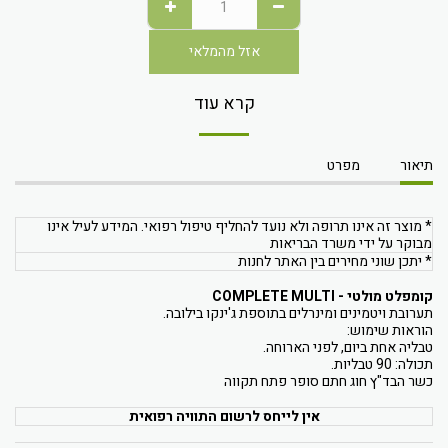
אזל מהמלאי
קרא עוד
תיאור
מפרט
* מוצר זה אינו תרופה ולא נועד להחליף טיפול רפואי. המידע לעיל אינו
מבוקר על ידי משרד הבריאות
* יתכן שוני מחירים בין האתר לחנות
קומפלט מולטי - COMPLETE MULTI
תערובת ויטמינים ומינרלים בתוספת ג'ינקו בילובה.
הוראות שימוש:
טבליה אחת ביום, לפני הארוחה.
תכולה: 90 טבליות.
כשר הבד"ץ חוג חתם סופר פתח תקווה
אין לייחס לרשום התוויה רפואית