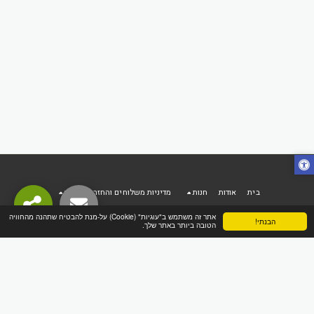
בית
אודות
חנות
מדיניות משלוחים והחזרות
עוד
הפינה הטבעית online
אתר זה משתמש ב"עוגיות" (Cookie) על-מנת להבטיח שתהנה מהחוויה
הבנתי!
הטובה ביותר באתר שלך.
זכויות יוצרים © 2026 כל הזכויות שמורות
מדיניות משלוחים והחזרות