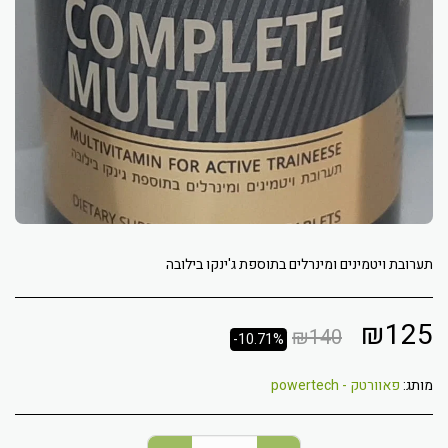
תערובת ויטמינים ומינרלים בתוספת ג'ינקו בילובה
₪
125
₪
140
-10.71%
מותג:
פאוורטק - powertech