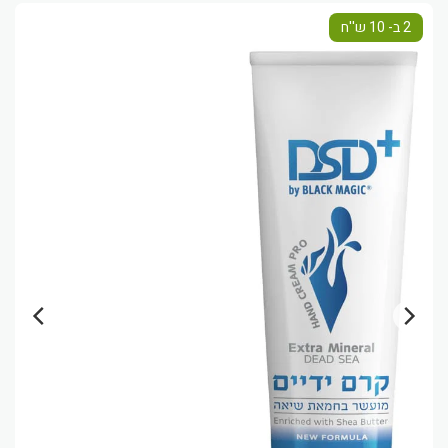
2 ב- 10 ש''ח