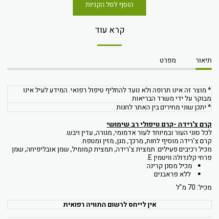
הוסף לסל הקניות
קרא עוד
תיאור
מפרט
* מוצר זה אינו תרופה ולא נועד להחליף טיפול רפואי. המידע לעיל אינו
מבוקר על ידי משרד הבריאות
* יתכן שוני מחירים בין האתר לחנות
קרם צ'רידה -קרם טיפולי רב שימושי
לכל סוגי העור ובמיוחד לעור אדמומי, מגורה, עדין ויבש.
קרם צ'רידה מוסיף לחות, מרכך, מגן, מזין ומטפח.
מכיל רכיבים פעילים: תמצית צ'רידה, תמצית קמומיל, שמן אובליפיחה, שמן
פרחי קלנדולה וויטמין E.
מכיל מסנן קרינה
ללא פראבנים
מכיל: 70 מ"ל
אין לייחס לרשום התוויה רפואית