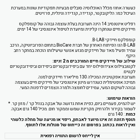
כעשרה אחוז מכלל האוכלוסיה סובלים מבעיות תפקודיות שונות במערכת
העיכול כמו: הליקובקטר, קנדידה, קנדידה וגינלית, פרזיטים.
רפליט אינטנסיב 14 הינה תערובת בעלת עוצמה גבוהה של קומפלקס
חיידקים חיים שנחקרו קלינית ומיועדת לטיפול אינטנסיבי של 14 ימים.
קומפלקס חיידקי B-LAB.
B-LAB הנו הפיתוח האחרון של חברת BioCare בתחום הפרוביוטיקה, הרכב
עמיד ופעיל מאד של חיידקים מגזע אנושי שיעילותו הוכחה במחקר רחב
היקף.
שילוב של חיידקים חיים המורכבים מ 2 זנים:
לקטובצילוס אצידופילוס יחד עם ביפידובקטריום ביפידום וביפידובקטריום
לקטיס.
תערובת אפקטיבית המכילה 130 מיליארד חיידקים למנה.
תמיכה אופטימלית כשנדרש מינון אינטנסיבי של חיידקים חיים בעוצמה
גבוהה לשיקום המעי, עמידים לחומצה ולמרה ונצמדים לדפנות המעי.
הוראות שימוש:
יש להמיס, פעמיים ביום, כפית אחת גדושה של אבקה בנוזל קר / מזון קר. *
לשמור בקירור ולהרחיק מקרינת שמש וממקור חום. מכיל 140 גרם אבקה.
כמות
: 140 גרם
תוסף תזונה זה אינו מיועד לאבחון, ריפוי או מניעה של מחלה כלשהי
ואין לראות בכתוב בפרסום זה כייחוס של סגולות אלו לתוסף.
אין לייחס לרשום התוויה רפואית