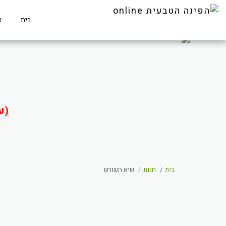
בית
א
(ע
בית
חנות
שיא השורש