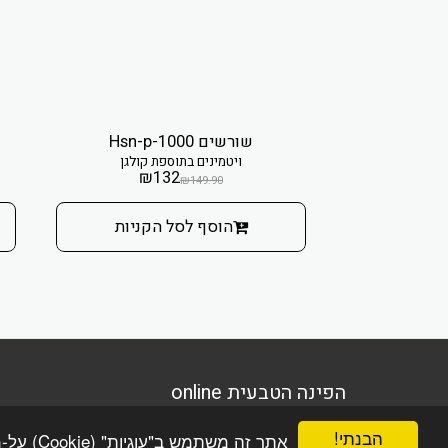
שורשים Hsn-p-1000
ויטמינים בתוספת קולגן
₪
132
₪
149.90
הוסף לסל הקניות
הפינה הטבעית online
זכויות יוצרים © 2026 כל הזכויות שמורות
הבנתי!
אתר זה משתמש ב"עוגיות" (Cookie) על-מנת להבטיח שתהנה מהחוויה הטובה ביותר באתר שלך.
מדיניות משלוחים והחזרות