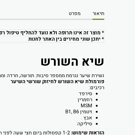
תיאור
מפרט
* מוצר זה אינו תרופה ולא נועד להחליף טיפול רפ
* יתכן שוני מחירים בין האתר לחנות
שיא השורש
נשירת שיער נגרמת ממספר סיבות: תורשה, חרדה ומתח,
פורמולת
שיא השורש לחיזוק שורשי השיער
רכיבים:
סירפד
רוזמרין
MSM
ויטמין B1, B6
אבץ .
סיליקה
הוראות שימוש:
1-2 קפסולות ביום חצי שעה לפני האוכל.