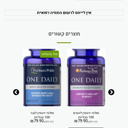
אין לייחס לרשום התוויה רפואית
מוצרים קשורים
אזל מהמלאי
טמין
מולטי ויטמין לנשים
מולטי ויטמין לגבר
מולטי
מחים
100 טבליות
100 טבליות
תערוב
₪
79.90
₪
79.90
טמינים
בתוספת 
₪
89.90
₪
89.90
₪
1
₪
135