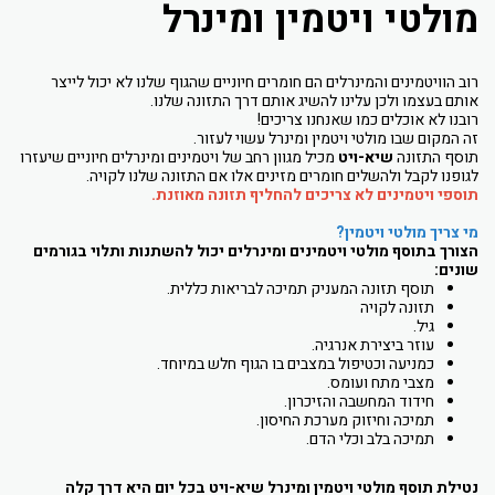
מולטי ויטמין ומינרל
רוב הוויטמינים והמינרלים הם חומרים חיוניים שהגוף שלנו לא יכול לייצר
אותם בעצמו ולכן עלינו להשיג אותם דרך התזונה שלנו.
רובנו לא אוכלים כמו שאנחנו צריכים!
זה המקום שבו מולטי ויטמין ומינרל עשוי לעזור.
תוסף התזונה
שיא-ויט
מכיל מגוון רחב של ויטמינים ומינרלים חיוניים שיעזרו
לגופנו לקבל ולהשלים חומרים מזינים אלו אם התזונה שלנו לקויה.
תוספי ויטמינים לא צריכים להחליף תזונה מאוזנת.
מי צריך מולטי ויטמין?
הצורך בתוסף מולטי ויטמינים ומינרלים יכול להשתנות ותלוי בגורמים
שונים:
תוסף תזונה המעניק תמיכה לבריאות כללית.
תזונה לקויה
גיל.
עוזר ביצירת אנרגיה.
כמניעה וכטיפול במצבים בו הגוף חלש במיוחד.
מצבי מתח ועומס.
חידוד המחשבה והזיכרון.
תמיכה וחיזוק מערכת החיסון.
תמיכה בלב וכלי הדם.
נטילת תוסף מולטי ויטמין ומינרל שיא-ויט בכל יום היא דרך קלה