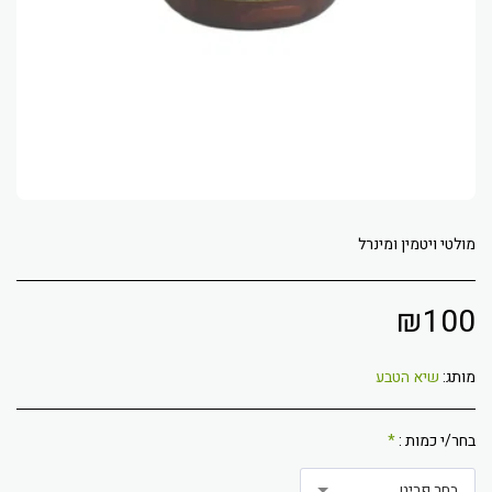
מולטי ויטמין ומינרל
₪
100
מותג:
שיא הטבע
בחר/י כמות :
*
בחר פריט