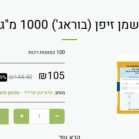
מן זיפן (בוראג') 1000 מ"ג
100 כמוסות רכות
₪
105
₪
144.40
29%
מותג:
פיוריטן פרייד - puritan's pride
קרא עוד