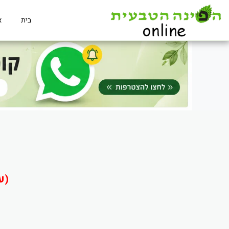
בית
א
(ע