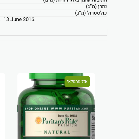
חומצות שומן בלתי רוויות (גרם)
נתרן (מ”ג)
כולסטרול (מ”ג)
b. 13 June 2016.
אזל מהמלאי