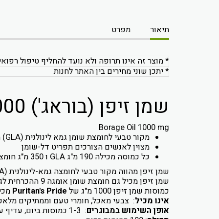
תיאור
מפרט
* מוצר זה אינו תרופה ולא נועד להחליף טיפול רפואי
* יתכן שוני מחירים בין האתר לחנות
שמן זיפן (בוראג') 1000 מ"ג
Borage Oil 1000 mg
מקור טבעי לחומצת שומן גמא לינולנית (GLA) מקבוצת אומגה 6
מצוין לאנשים הצורכים תפריט דל-שומן
כל כמוסה מכילה 190 מ"ג GLA ו 350 מ"ג חומצה לינלואית LA
שמן זיפן מהווה מקור טבעי לחומצה גמא-לינולנית (GLA), חומצת שומן מסוג אומגה 6.
שמן זיפן מכיל גם חומצת שומן אומגה 9 ההכרחית לגוף האדם.
כמוסות שמן זיפן 1000 מ"ג של
Puritan's Pride
מכילות 190 מ"ג GLA (חומצת שומן גמא 
אינו מכיל
: צבעי מאכל, חומרי טעם וממתיקים מלאכותי
אופן השימוש במבוגרים
: 1-3 כמוסות ביום, עדיף עם הארוחה.