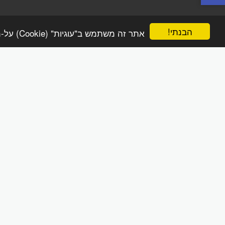
הפינה הטבעית online
הבנתי!
אתר זה משתמש ב"עוגיות" (Cookie) על-מנת להבטיח שתהנה מהחוויה הטובה ביותר באתר שלך.
זכויות יוצרים © 2026 כל הזכויות שמורות
מדיניות משלוחים והחזרות