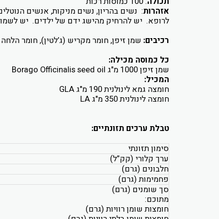
תכולה
: 100 כמוסות רכות
אזהרות
: נשים בהריון, נשים מניקות, אנשים הנוטל
לרופא. יש להרחיק מהישג ידם של ילדים. יש לשמור בטמפר
רכיבים:
שמן זיפן, חומר מקריש (ג’לטין), חומר הלחה (
כל כמוסה מכילה:
שמן זיפן 1000 מ"ג Borago Officinalis seed oil
המכיל:
חומצה גמא לינולנית 190 מ"ג GLA
חומצה לינולנית 350 מ"ג LA
טבלת ערכים תזונתיים:
סימון תזונתי
ערך קלורי (קק”ל)
חלבונים (גרם)
פחמימות (גרם)
סך שומנים (גרם)
מתוכם:
חומצות שומן רוויות (גרם)