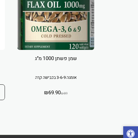
שמן פשתן 1000 מ"ג
אומגה 3-6-9 בכבישה קרה
₪
69.90
₪
89