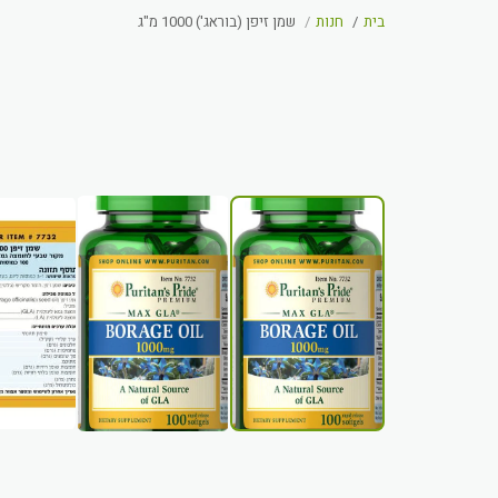
בית
חנות
שמן זיפן (בוראג') 1000 מ"ג
ש
אזל מהמלאי