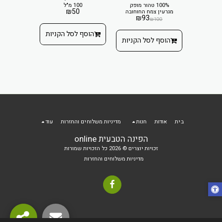
לה ושמן
100% טהור מופק
100 מ"ל
הסרום מס
שו
יפ
₪
50
מגרעין צמח החוחובה
העור, מ
₪
93
חלק וצע
₪
100
משמר א
₪
99.90
הטבעית 
הוסף לסל הקניות
הופעת 
 הקניות
הוסף לסל הקניות
הוסף ל
בית
אודות
חנות
מדיניות משלוחים והחזרות
עוד
הפינה הטבעית online
זכויות יוצרים © 2026 כל הזכויות שמורות
מדיניות משלוחים והחזרות