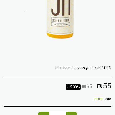
100% טהור מופק מגרעין צמח החוחובה
₪
55
₪
65
-15.38%
מותג:
שונות