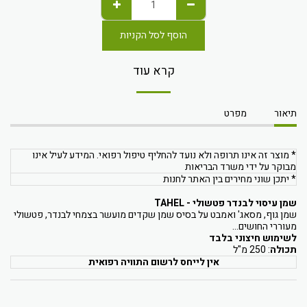
הוסף לסל הקניות
קרא עוד
תיאור
מפרט
* מוצר זה אינו תרופה ולא נועד להחליף טיפול רפואי. המידע לעיל אינו
מבוקר על ידי משרד הבריאות
* יתכן שוני מחירים בין האתר לחנות
שמן עיסוי לבנדר פטשולי - TAHEL
שמן גוף, מסאג' ואמבט על בסיס שמן שקדים מועשר בצמחי לבנדר, פטשולי
מעוררי החושים...
לשימוש חיצוני בלבד
תכולה
: 250 מ"ל
אין לייחס לרשום התוויה רפואית