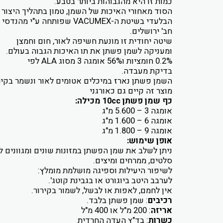
כמות זו היא מהגבוהות ביותר בטבע.
הסוד מאחורי האיכות של השמן, טמון בתהליך היצור
הבלעדי בשיטת ה-VACUMEX שפותחה ע"י מהנדסי
חב' ירושלים.
שיטה יחודית זו מונעת חשיפה לאור, חום וחמצן
ומעניקה לשמן פשתן את תו האיכות הגבוה בעולם.
0.2% חומציות ו56% אומגה 3 מסוג ALA לפי
בדיקת מעבדה.
השמן פשתן נארז במיכלים אטומים לאור ונשמר בקי
מוצר זה קיים גם כאורגני
כף שמן פשתן 10cc מכילה:
אומגה 3 – 5.600 מ"ג
אומגה 6 – 1.600 מ"ג
אומגה 9 – 1.800 מ"ג
אופן שימוש:
ניתן לשלב את שמן הפשתן במזונות שונים ומגוונים ל
סלטים, ממרחים ומיצים.
לשיפור היעילות וספיגה מושלמת מומלץ:
לערבב היטב ביוגורט או בגבינת קוטג'.
אין לחמם, לאפות או לבשל, לשמור בקירור.
רכיבים
: שמן פשתן בלבד.
אריזה
: 200 מ"ל או 400 מ"ל
כשרות
: בד"ץ העדה החרדית