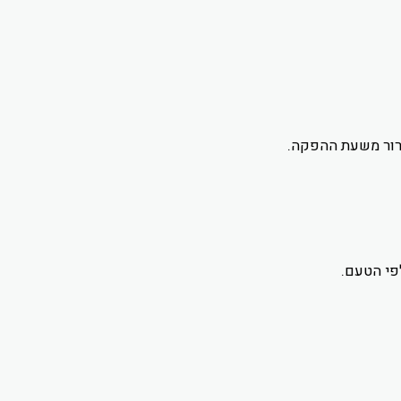
רור משעת ההפקה.
פי הטעם.