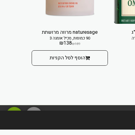
naturesage מרווה מרושתת
אומגה 3 - ל
90 כמוסות, מכיל אומגה 3
₪
138
₪
189
הוסף לסל הקניות
מדיניות משלוחים והחזרות
חברות/יצרנים
חנות
עוד