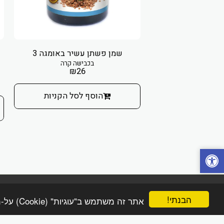
שמן פשתן עשיר באומגה 3
בכבישה קרה
₪
26
25 מ"ל
₪
180
₪
הוסף לסל הקניות
הבנתי!
הפינה הטבעית online
אתר זה משתמש ב"עוגיות" (Cookie) על-מנת להבטיח שתהנה מהחוויה הטובה ביותר באתר שלך.
זכויות יוצרים © 2026 כל הזכויות שמורות