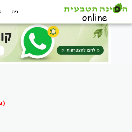
בית
א
(ע