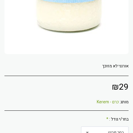
אורגני לא מזוכך
₪
29
מותג:
כרם - Kerem
בחר/י גודל :
*
בחר פריט