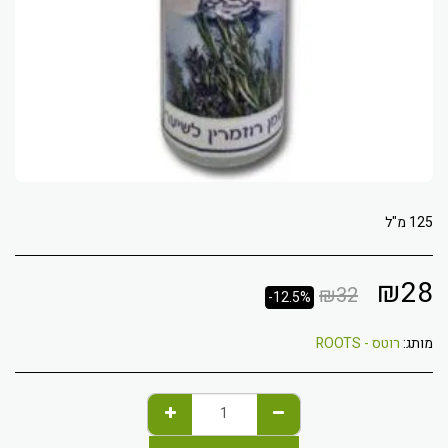
125 מ"ל
₪
28
₪
32
-12.5%
מותג:
רוטס - ROOTS