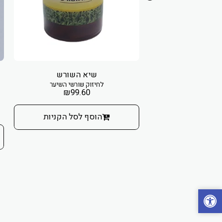
שיא השורש
לחיזוק שורשי השיער
Rosmar
₪
99.60
10 מ"ל
₪
25
₪
הוסף לסל הקניות
 לסל הקניות