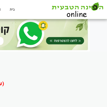
בית
א
(ע