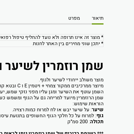
תיאור
מפרט
* מוצר זה אינו תרופה ולא נועד להחליף טיפול רפואי
* יתכן שוני מחירים בין האתר לחנות
שמן רוזמרין לשיער ולגוף - OIL
מוצר משולב ייחודי לשיער ולגוף.
מיוצר ממרכיבים ממקור צמחי + ויטמין E ו C ובטא קרוטן, טיפול מתקן לשיער יבש, קצוות מפוצלים ושיער פגום.
השמן עוטף את השיער ומגן עליו מפני נזקי שמש, יע
שמן הרוזמרין מיועד למריחה גם על הגוף ומשמש כש
הוראות שימוש:
שיער
: על שיער יבש או לח למרוח כמות רצויה.
גוף
: למרוח על כל חלקי הגוף החשופים בתנועת עיסו
תכולה
: 200 סמ"ק
*** רשימת רכיבים של שמן רוזמרין ניתן לראות ב