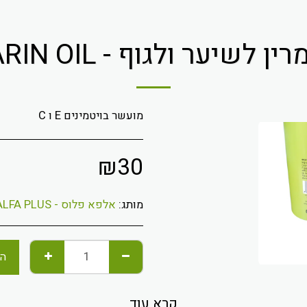
לשיער ולגוף - ROSMARIN OIL
מועשר בויטמינים E ו C
₪
30
מותג:
אלפא פלוס - ALFA PLUS
הו
קרא עוד