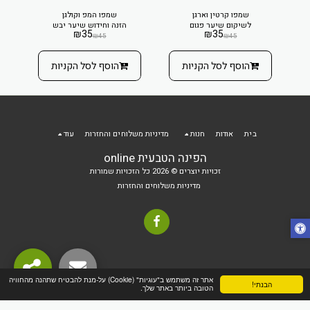
שמפו קרטין וארגן
שמפו המפ וקולגן
לשיקום שיער פגום
הזנה וחידוש שיער יבש
₪
35
₪
35
₪
45
₪
45
הוסף לסל הקניות
הוסף לסל הקניות
בית
אודות
חנות
מדיניות משלוחים והחזרות
עוד
הפינה הטבעית online
זכויות יוצרים © 2026 כל הזכויות שמורות
מדיניות משלוחים והחזרות
אתר זה משתמש ב"עוגיות" (Cookie) על-מנת להבטיח שתהנה מהחוויה
הבנתי!
הטובה ביותר באתר שלך.