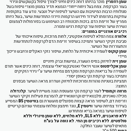
שמן רוזמרין
מוכר בהיותו דוחה כינים וחיוני לצורך טיפול בקשקשים וגירוי
בעור הקרקפת. צמח בעל ניחוח ייחודי הנמצא תדיר במגוון מוצרי טיפוח בשל
סגולותיו הרבות המיטיבות עם השיער לטיפוח יעיל וטבעי. נודע עוד בתקופות
עתיקות בתרומתו לעידוד חידוש הרקמות וזירוז התחדשות שיער, בשל היותו
ממריץ של זרימת הדם. בזכות תכונותיו רב השימוש בו בפורמולות לצמצום
נשירת שיער וטיפוח עור קרקפת רגיש ומגורה.
רכיבים אורגניים במוצרים:
אלוורה
צמח הפלא לטיפוח אפקטיבי, לחות מרוכזת, טיפוח איכותי של
סביבת זקיקי השיער ותמיכה בשיפור זרימת הדם לקרקפת להתחדשות
והתעוררות של השיער.
שמן קוקוס
לשמירה איכותית על הלחות, שיפור נזקי האקלים והיובש וריכוך
מיידי
שמן זית
לחיזוק בסיס השערה, גמישות וברק חיוניים
שמן אקליפטוס
אנטי ויראלי ואנטיבקטריאלי עוצמתי, דוחה כינים אשר תורם
לשמירה על בריאות הקרקפת ומקדמם צמיחת שיער ע"י גירוי הזקיקים
ותמיכה בעור קרקפת נקי באופן יסודי.
תמציות בוטניות טהורות ומרוכזות לחיזוק ושדרוג מראה השיער מבפנים
החוצה:
מרווה
ו
קמומיל
לעור קרקפת נקי ומעטפת הגנה משיית לשיער.
קלנדולה
מכילה טאנינים, פלבנואידים וקרוטנואידים, להמרצת פעילות זקיקי השיער
וזרימת דם, לשיפור מראה קצוות מפוצלים מועשרת גם
בוויטמין B5
המסייע
בעידוד צמיחת שיער ו
ויטמין E
,
נוגד חימצון ומלחח עוצמתי שניהם קריטיים
לטיפוח שיער במראה בריא ומתחדש.
ללא פראבנים, ללא SLS, ללא מלחים, ללא שמן מינרלי וללא
סולפטים. ללא רכיבים מן החי. לא נוסה על בע"ח
מתאים לשיער שעבר החלקה
כמות
500 מ"ל