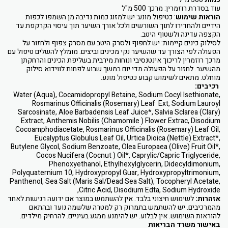
עוד בסדרת רוזמרין: מרכך 500 מ"ל
הוראות שימוש
: כטיפול מונע: יש למזוג כמות נדיבה מן השמפו לכפות
הידיים ולהחדירו לתוך השורשים ולכל אורך השיער תוך עיסוי הקרקפת עד
הקצפה עדינה ולשטוף היטב.
לסילוק כינים קיימות: יש לחפוף ולסרק היטב עם מסרק צפוף ולחזור על
הפעולה לפי הצורך עד שהשיער נקי מכינים וביצים. מומלץ להשלים טיפול עם
מרכך רוזמרין לריכוך אינטנסיבי ונוחות מירבית בשליפת הכינים והרחקתן
מהשיער. לחזור על הפעולה מדי יום במשך שבוע לפחות לווידוא סילוק
מוחלט. מתאים לשימוש קבוע כטיפול מונע.
רכיבים:
Water (Aqua), Cocamidopropyl Betaine, Sodium Cocyl Isethionate,
Rosmarinus Officinalis (Rosemary) Leaf Ext, Sodium Lauroyl
Sarcosinate, Aloe Barbadensis Leaf Juice*, Salvia Sclarea (Clary)
Extract, Anthemis Nobilis (Chamomile ) Flower Extrac, Disodium
Cocoamphodiacetate, Rosmarinus Officinalis (Rosemary) Leaf Oil,
Eucalyptus Globulus Leaf Oil, Urtica Dioica (Nettle) Extract*,
Butylene Glycol, Sodium Benzoate, Olea Europaea (Olive) Fruit Oil*,
Cocos Nucifera (Cocnut ) Oil*, Caprylic/Capric Triglyceride,
Phenoxyethanol, Ethylhexylglycerin, Didecyldimonium,
Polyquaternium 10, Hydroxypropyl Guar, Hydroxypropyltrimonium,
Panthenol, Sea Salt (Maris Sal/Dead Sea Salt), Tocopheryl Acetate,
Citric Acid, Disodium Edta, Sodium Hydroxide,
אזהרות:
לשימוש חיצוני בלבד. אין להשתמש במוצר אם ידועה רגישות לאחד
מהמרכיבים. יש להשתמש בתמרוק רק למטרה שלשמה נועד ובהתאם
להוראות השימוש. אין לבלוע. יש להימנע ממגע בעיניים. להרחיק מילדים.
באישור משרד הבריאות