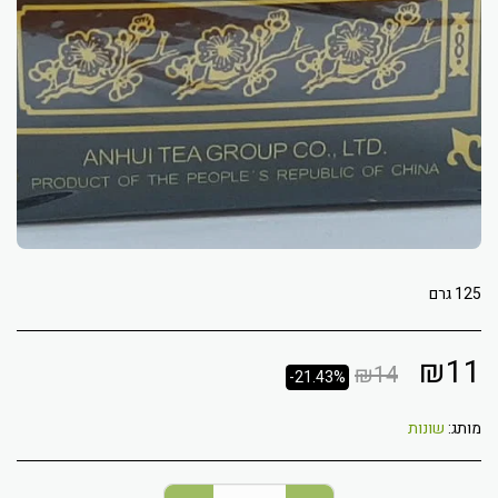
125 גרם
₪
11
₪
14
-21.43%
מותג:
שונות