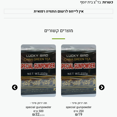
כשרות
: בד"צ בית יוסף
אין לייחס לרשום התוויה רפואית
מוצרים קשורים
תה ירוק סיני -
תה ירוק סיני -
שקיקי (ת
special gunpowder
special gunpowder
ריקים
250 גרם
500 גרם
100 יחידות
tea
tea
₪
32
₪
19
29.90
₪
34
קציף)